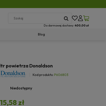
Do darmowej dostawy:
400,00 zł
Blog
ltr powietrza Donaldson
Kod produktu:
P606803
Niedostępny
115,58 zł