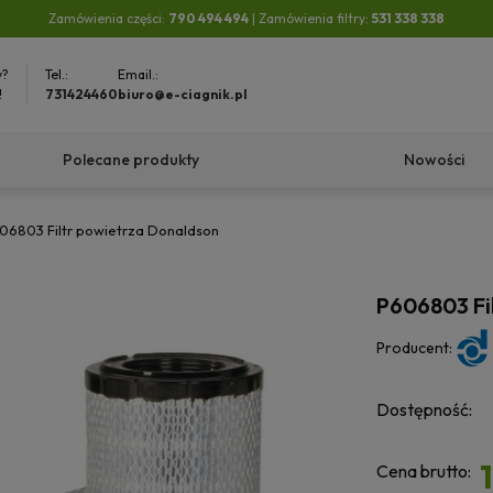
Zamówienia części:
790 494 494
| Zamówienia filtry:
531 338 338
y?
Tel.:
Email.:
!
731424460
biuro@e-ciagnik.pl
Polecane produkty
Nowości
06803 Filtr powietrza Donaldson
P606803 Fi
Producent:
Dostępność:
Cena brutto: