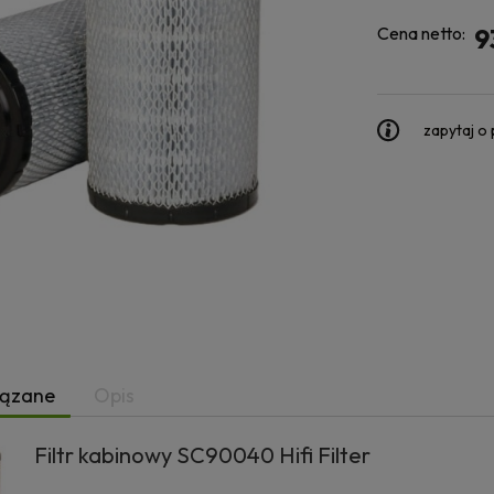
Cena netto:
9
zapytaj o
iązane
Opis
Filtr kabinowy SC90040 Hifi Filter