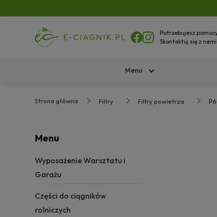
Potrzebujesz pomoc
Skontaktuj się z nami
Menu
Strona główna
Filtry
Filtry powietrza
P6
Menu
Wyposażenie Warsztatu i
Garażu
Części do ciągników
rolniczych