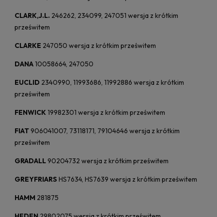
CLARK,J.L.
246262, 234099, 247051 wersja z krótkim
prześwitem
CLARKE
247050 wersja z krótkim prześwitem
DANA
10058664, 247050
EUCLID
2340990, 11993686, 11992886 wersja z krótkim
prześwitem
FENWICK
19982301 wersja z krótkim prześwitem
FIAT
906041007, 73118171, 79104646 wersja z krótkim
prześwitem
GRADALL
90204732 wersja z krótkim prześwitem
GREYFRIARS
HS7634, HS7639 wersja z krótkim prześwitem
HAMM
281875
HEDEN
29802075 wersja z krótkim prześwitem