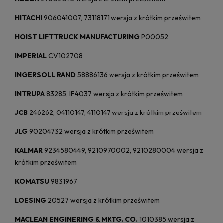
HITACHI
906041007, 73118171 wersja z krótkim prześwitem
HOIST LIFTTRUCK MANUFACTURING
P00052
IMPERIAL
CV102708
INGERSOLL RAND
58886136 wersja z krótkim prześwitem
INTRUPA
83285, IF4037 wersja z krótkim prześwitem
JCB
246262, 04110147, 4110147 wersja z krótkim prześwitem
JLG
90204732 wersja z krótkim prześwitem
KALMAR
9234580449, 9210970002, 9210280004 wersja z
krótkim prześwitem
KOMATSU
9831967
LOESING
20527 wersja z krótkim prześwitem
MACLEAN ENGINERING & MKTG. CO.
1010385 wersja z