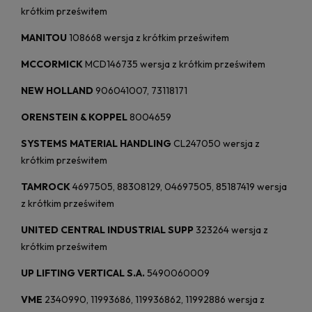
krótkim prześwitem
MANITOU
108668 wersja z krótkim prześwitem
MCCORMICK
MCD146735 wersja z krótkim prześwitem
NEW HOLLAND
906041007, 73118171
ORENSTEIN & KOPPEL
8004659
SYSTEMS MATERIAL HANDLING
CL247050 wersja z
krótkim prześwitem
TAMROCK
4697505, 88308129, 04697505, 85187419 wersja
z krótkim prześwitem
UNITED CENTRAL INDUSTRIAL SUPP
323264 wersja z
krótkim prześwitem
UP LIFTING VERTICAL S.A.
5490060009
VME
2340990, 11993686, 119936862, 11992886 wersja z