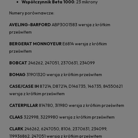
Współczynnik Beta 1000
: 23 mikrony
Numery porównawcze:
AVELING-BARFORD
ABP3001583 wersja z krótkim
prześwitem
BERGERAT MONNOYEUR
E6814 wersja z krótkim
prześwitem
BOBCAT
246262, 247051, 2370631, 234099
BOMAG
31901320 wersja z krótkim prześwitem
CASE/CASE IH
87214, D87214, D146735, 146735, 84550621
wersja z krótkim prześwitem
CATERPILLAR
814780, 3I1980 wersja z krótkim prześwitem
CLAAS
322998, 3229980 wersja z krótkim prześwitem
CLARK
246262, 6247050, 8106, 2370631, 234099,
119936862, 247051 wersja z krótkim prześwitem