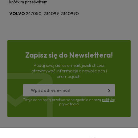
krótkim prześwitem
VOLVO
247050, 234099, 2340990
Zapisz się do Newslettera!
Podaj swój adres e-mail, jeżeli chcesz
otrzymywać informacje o nowościach i
promocjach.
Twoje dane będą przetwarzane zgodnie z naszą
polityką
prywatności
Pomoc