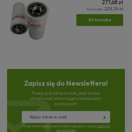
277,68 zł
225,76 zł
Cena netto:
Do koszyka
Zapisz się do Newslettera!
Podaj swój adres e-mail, jeżeli chcesz
otrzymywać informacje o nowościach i
promocjach.
Twoje dane będą przetwarzane zgodnie z naszą
polityką
prywatności