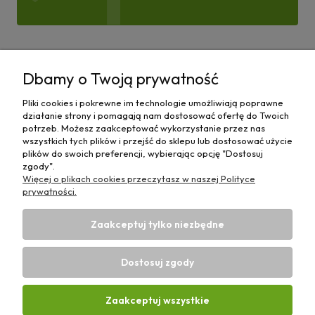
Pomoc
Dbamy o Twoją prywatność
Moje konto
Pliki cookies i pokrewne im technologie umożliwiają poprawne
działanie strony i pomagają nam dostosować ofertę do Twoich
Płatności i dostawa
potrzeb. Możesz zaakceptować wykorzystanie przez nas
wszystkich tych plików i przejść do sklepu lub dostosować użycie
plików do swoich preferencji, wybierając opcję "Dostosuj
Informacje
zgody".
Więcej o plikach cookies przeczytasz w naszej Polityce
O nas
prywatności.
Zaakceptuj tylko niezbędne
Dostosuj zgody
Sklep rolniczy z częściami do maszyn E-ciągnik |
Wierzchosławice 43, 88-140 Gniewkowo | E-mail:
biuro@e-
Zaakceptuj wszystkie
ciagnik.pl
| Tel.:
731 424 460
| NIP: 5562573838 | REGON: