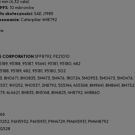
5 mm (6,32 cala)
 99%
: 10 mikronów
tu skuteczności
: SAE J1985
osowanie
: Caterpillar 4H8792
e:
S CORPORATION
SFF8792, FE21010
189, 95188, 95187, 95641, 95181, 95180, 482
5188, 95189, 482, 95181, 95180, 502
, 8H0671, 8H0835, 5M473, 5M476, 1R0724, 5M0953, 5M0473, 5M0476, 1W
537, 9H1252, 9H0537, 2H8792, 5S5144, 4S5368, 8M9641, 8M8641, 8M7S2
379, 4L4621, 8H835, 8H5148, 8H4825, 4H8792, 4H8860
166
1252, P6H5932, P6H5931, P9H4729, PM6H5931, PM4H8792
 G528