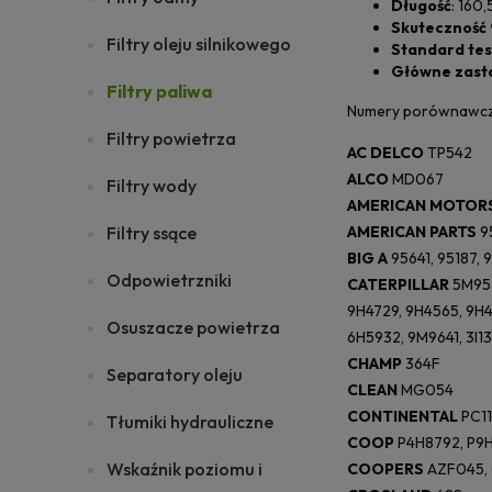
Długość
: 160,
Skuteczność
Filtry oleju silnikowego
Standard tes
Główne zast
Filtry paliwa
Numery porównawcz
Filtry powietrza
AC DELCO
TP542
ALCO
MD067
Filtry wody
AMERICAN MOTOR
Filtry ssące
AMERICAN PARTS
95
BIG A
95641, 95187, 9
Odpowietrzniki
CATERPILLAR
5M953
9H4729, 9H4565, 9H4
Osuszacze powietrza
6H5932, 9M9641, 3I1
CHAMP
364F
Separatory oleju
CLEAN
MG054
CONTINENTAL
PC1
Tłumiki hydrauliczne
COOP
P4H8792, P9H
Wskaźnik poziomu i
COOPERS
AZF045,