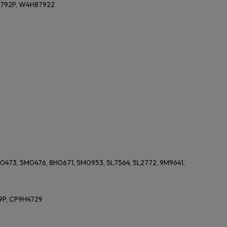
792P, W4H87922
M0473, 5M0476, 8H0671, 5M0953, 5L7564, 5L2772, 9M9641,
9P, CP9H4729