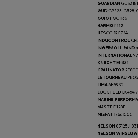
GUARDIAN
G033181
GUD
GP528, G528, 
GUIOT
GC1166
HARMO
P162
HESCO
1R0724
INDUCONTROL
CPL
INGERSOLL RAND
4
INTERNATIONAL
99
KNECHT
EN331
KRALINATOR
2F800
LETOURNEAU
PB0
LIMA
6H5932
LOCKHEED
LK464, 
MARINE PERFORM
MASTE
D128F
MISFAT
12661500
NELSON
83125J, 83
NELSON WINSLOW