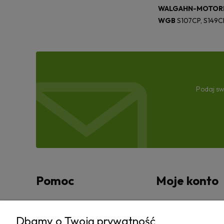
WALGAHN-MOTOR
WGB
S107CP, S149C
Podaj sw
Pomoc
Moje konto
Zwroty i reklamacje
Twoje zamówienia
Dbamy o Twoją prywatność