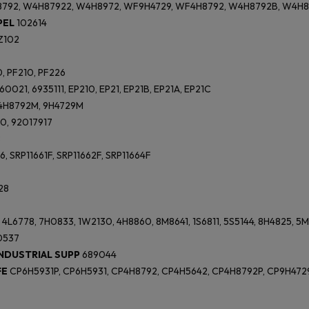
792, W4H87922, W4H8972, WF9H4729, WF4H8792, W4H8792B, W4H8
PEL
102614
Z102
, PF210, PF226
60021, 6935111, EP210, EP21, EP21B, EP21A, EP21C
4H8792M, 9H4729M
10, 92017917
8
6, SRP11661F, SRP11662F, SRP11664F
28
 4L6778, 7H0833, 1W2130, 4H8860, 8M8641, 1S6811, 5S5144, 8H4825, 5
0537
INDUSTRIAL SUPP
689044
FE
CP6H5931P, CP6H5931, CP4H8792, CP4H5642, CP4H8792P, CP9H472