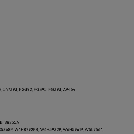
2, 547393, FG392, FG395, FG393, AP464
5B, 88255A
S5368P, W4H8792PB, W6H5932P, W6H5961P, W5L7564,