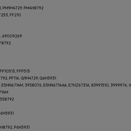
, PM9H4729, PM4H8792
F253, FF210
, 69009269
F8792
FP10513, FFP513
92, PF116, Q9H4729, Q6H5931
 E5HN6714M, 3958076, E5HN6714AA, E7HZ6731A, 83991510, 3999976, 
714M
558792
6H5931
4H8792, P6H5931