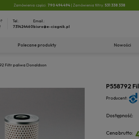
Zamówienia części:
790 494 494
| Zamówienia filtry:
531 338 338
y?
Tel.:
Email.:
!
731424460
biuro@e-ciagnik.pl
Polecane produkty
Nowości
2 Filtr paliwa Donaldson
P558792 Fi
Producent:
Dostępność:
Cena brutto: