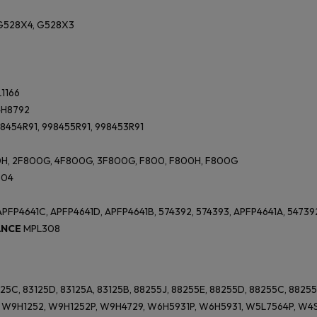
G528X4, G528X3
1166
H8792
8454R91, 998455R91, 998453R91
H, 2F800G, 4F800G, 3F800G, F800, F800H, F800G
504
APFP4641C, APFP4641D, APFP4641B, 574392, 574393, APFP4641A, 54739
ANCE
MPL308
125C, 83125D, 83125A, 83125B, 88255J, 88255E, 88255D, 88255C, 8825
W9H1252, W9H1252P, W9H4729, W6H5931P, W6H5931, W5L7564P, W4