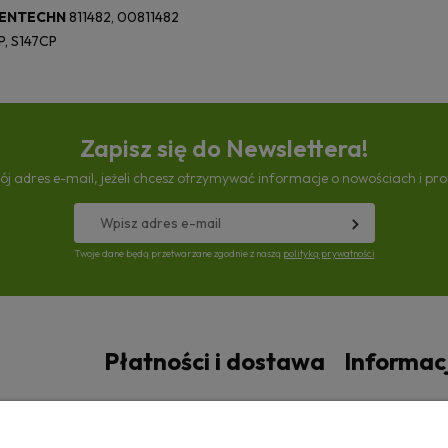
ENTECHN
811482, 00811482
P, S147CP
Zapisz się do Newslettera!
ój adres e-mail, jeżeli chcesz otrzymywać informacje o nowościach i pr
Twoje dane będą przetwarzane zgodnie z naszą
polityką prywatności
Płatności i dostawa
Informac
Czas i koszty dostawy
Polityka prywa