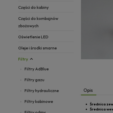
Części do kabiny
Części do kombajnów
zbożowych
Oświetlenie LED
Oleje i środki smarne
Filtry
Filtry AdBlue
Filtry gazu
Opis
Filtry hydrauliczne
Filtry kabinowe
Średnica ze
Średnica we
Filtry odmy