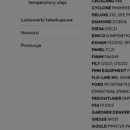
CROSLAND
488
temperatury oleju
CYCLONE
PM6H5931
DELUXE
210, 253, F
Ładowarki teleskopowe
DIAMOND
DC8516
DIEXA
DXC21
Nowości
EIMCO
D2NP558792
EXMAN
FE21010, SF
Promocje
FAMEL
FC21
FIAAM
FA4249
FILT
G1021, G10212
FINN EQUIPMENT
F
FLO-LINE NO.
Q4H87
FORD
9576P558792,
E5NN6714AA, E5NN6
FREIGHTLINER
DNP
FSA
FF2102
GARDNER DENVER
GIESSE
NH131
GOULD
P9H4729, P