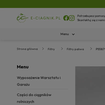
Potrzebujesz pomoc
Skontaktuj się z nami
Menu
Strona główna
Filtry
Filtry paliwa
P55879
Menu
Wyposażenie Warsztatu i
Garażu
Części do ciągników
rolniczych