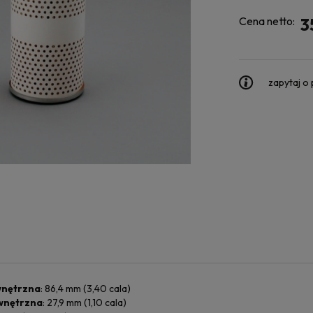
Cena netto:
3
zapytaj o
wnętrzna
: 86,4 mm (3,40 cala)
wnętrzna
: 27,9 mm (1,10 cala)