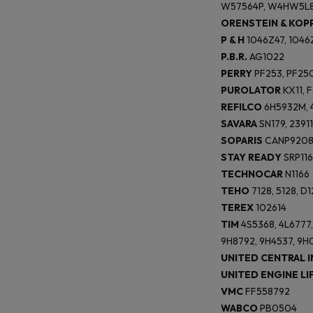
W57564P, W4HW5L8
ORENSTEIN & KOP
P & H
1046Z47, 1046
P.B.R.
AG1022
PERRY
PF253, PF250
PUROLATOR
KX11, F
REFILCO
6H5932M, 
SAVARA
SN179, 2391
SOPARIS
CANP920
STAY READY
SRP116
TECHNOCAR
N1166
TEHO
7128, 5128, D1
TEREX
102614
TIM
4S5368, 4L6777,
9H8792, 9H4537, 9H
UNITED CENTRAL 
UNITED ENGINE LI
VMC
FF558792
WABCO
PB0504