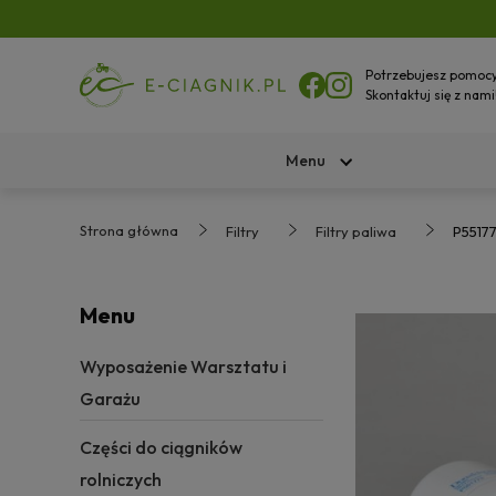
Potrzebujesz pomoc
Skontaktuj się z nami
Menu
Strona główna
Filtry
Filtry paliwa
P55177
Menu
Wyposażenie Warsztatu i
Garażu
Części do ciągników
rolniczych