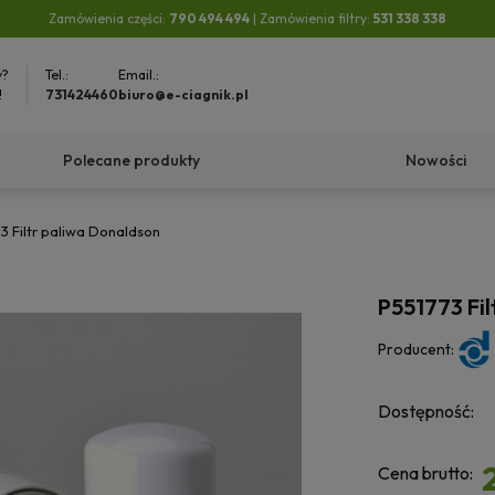
Zamówienia części:
790 494 494
| Zamówienia filtry:
531 338 338
y?
Tel.:
Email.:
!
731424460
biuro@e-ciagnik.pl
Polecane produkty
Nowości
3 Filtr paliwa Donaldson
P551773 Fil
Producent:
Dostępność:
Cena brutto: