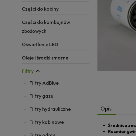
Części do kabiny
Części do kombajnów
zbożowych
Oświetlenie LED
Oleje i środki smarne
Filtry
Filtry AdBlue
Filtry gazu
Opis
Filtry hydrauliczne
Filtry kabinowe
Średnica ze
Rozmiar gwi
Filtry odmy