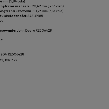
34 mm (5,84 cala)
nętrzna uszczelki
: 90,42 mm (3,56 cala)
nętrzna uszczelki
: 80,26 mm (3,16 cala)
tu skuteczności
: SAE J1985
wy
osowanie
: John Deere RE506428
e:
204, RE506428
2, 10R1322