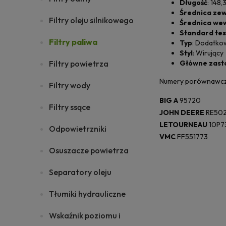
Długość
: 148,
Średnica zew
Filtry oleju silnikowego
Średnica wew
Standard tes
Filtry paliwa
Typ
: Dodatko
Styl
: Wirujący
Filtry powietrza
Główne zast
Numery porównawcz
Filtry wody
BIG A
95720
Filtry ssące
JOHN DEERE
RE502
LETOURNEAU
10P73
Odpowietrzniki
VMC
FF551773
Osuszacze powietrza
Separatory oleju
Tłumiki hydrauliczne
Wskaźnik poziomu i