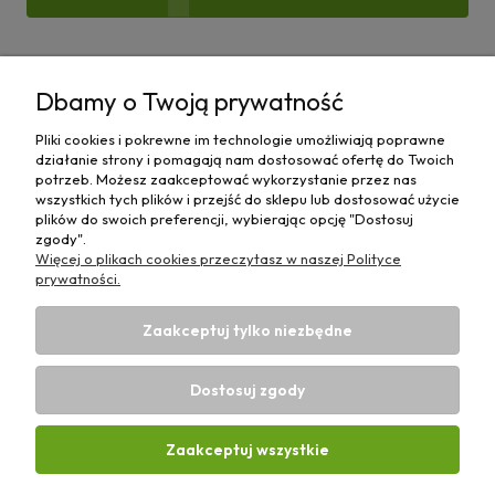
Pomoc
Dbamy o Twoją prywatność
Moje konto
Pliki cookies i pokrewne im technologie umożliwiają poprawne
działanie strony i pomagają nam dostosować ofertę do Twoich
Płatności i dostawa
potrzeb. Możesz zaakceptować wykorzystanie przez nas
wszystkich tych plików i przejść do sklepu lub dostosować użycie
plików do swoich preferencji, wybierając opcję "Dostosuj
Informacje
zgody".
Więcej o plikach cookies przeczytasz w naszej Polityce
O nas
prywatności.
Zaakceptuj tylko niezbędne
Dostosuj zgody
Sklep rolniczy z częściami do maszyn E-ciągnik |
Wierzchosławice 43, 88-140 Gniewkowo | E-mail:
biuro@e-
Zaakceptuj wszystkie
ciagnik.pl
| Tel.:
731 424 460
| NIP: 5562573838 | REGON:
341257433