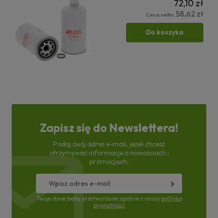
72,10 zł
58,62 zł
Cena netto:
Do koszyka
Zapisz się do Newslettera!
Podaj swój adres e-mail, jeżeli chcesz
otrzymywać informacje o nowościach i
promocjach.
Twoje dane będą przetwarzane zgodnie z naszą
polityką
prywatności