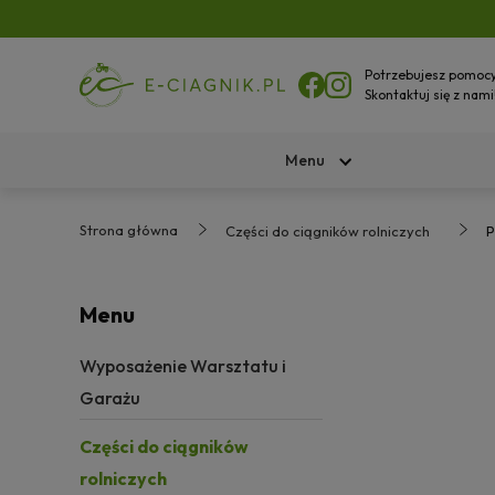
Potrzebujesz pomoc
Skontaktuj się z nami
Menu
Strona główna
Części do ciągników rolniczych
P
Menu
Wyposażenie Warsztatu i
Garażu
Części do ciągników
rolniczych