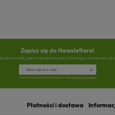
Zapisz się do Newslettera!
ój adres e-mail, jeżeli chcesz otrzymywać informacje o nowościach i pr
Twoje dane będą przetwarzane zgodnie z naszą
polityką prywatności
Płatności i dostawa
Informac