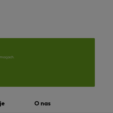
omocjach.
je
O nas