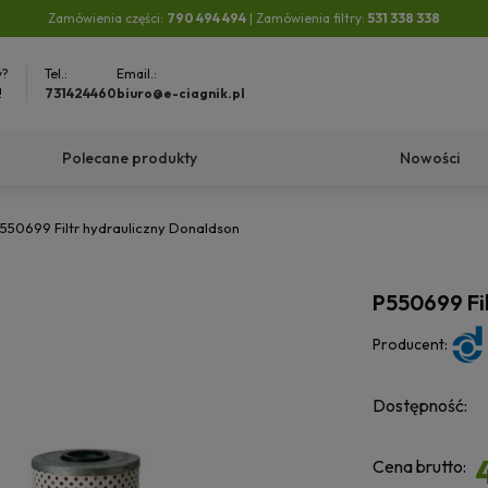
Zamówienia części:
790 494 494
| Zamówienia filtry:
531 338 338
y?
Tel.:
Email.:
!
731424460
biuro@e-ciagnik.pl
Polecane produkty
Nowości
550699 Filtr hydrauliczny Donaldson
P550699 Fi
Producent:
Dostępność:
Cena brutto: