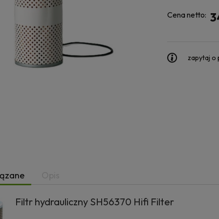
Cena netto:
3
zapytaj o
iązane
Opis
Filtr hydrauliczny SH56370 Hifi Filter