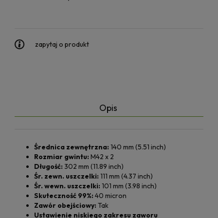
zapytaj o produkt
Opis
Średnica zewnętrzna:
140 mm (5.51 inch)
Rozmiar gwintu:
M42 x 2
Długość:
302 mm (11.89 inch)
Śr. zewn. uszczelki:
111 mm (4.37 inch)
Śr. wewn. uszczelki:
101 mm (3.98 inch)
Skuteczność 99%:
40 micron
Zawór obejściowy:
Tak
Ustawienie niskiego zakresu zaworu