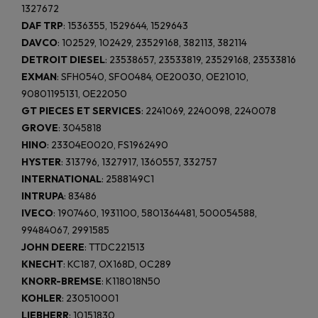
1327672
DAF TRP
: 1536355, 1529644, 1529643
DAVCO
: 102529, 102429, 23529168, 382113, 382114
DETROIT DIESEL
: 23538657, 23533819, 23529168, 23533816
EXMAN
: SFH0540, SFO0484, OE20030, OE21010,
90801195131, OE22050
GT PIECES ET SERVICES
: 2241069, 2240098, 2240078
GROVE
: 3045818
HINO
: 23304E0020, FS1962490
HYSTER
: 313796, 1327917, 1360557, 332757
INTERNATIONAL
: 2588149C1
INTRUPA
: 83486
IVECO
: 1907460, 1931100, 5801364481, 500054588,
99484067, 2991585
JOHN DEERE
: TTDC221513
KNECHT
: KC187, OX168D, OC289
KNORR-BREMSE
: K118018N50
KOHLER
: 230510001
LIEBHERR
: 10151830