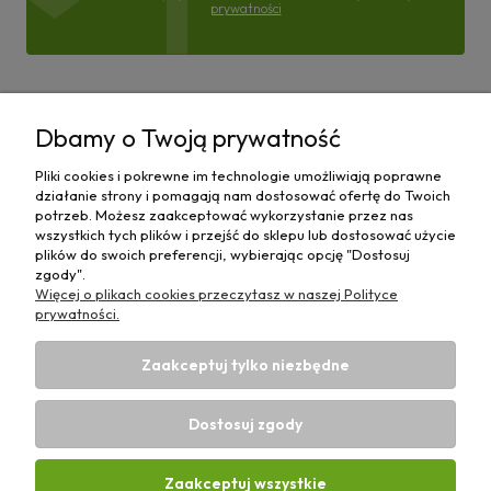
prywatności
Pomoc
Dbamy o Twoją prywatność
Moje konto
Pliki cookies i pokrewne im technologie umożliwiają poprawne
działanie strony i pomagają nam dostosować ofertę do Twoich
Płatności i dostawa
potrzeb. Możesz zaakceptować wykorzystanie przez nas
wszystkich tych plików i przejść do sklepu lub dostosować użycie
plików do swoich preferencji, wybierając opcję "Dostosuj
Informacje
zgody".
Więcej o plikach cookies przeczytasz w naszej Polityce
O nas
prywatności.
Zaakceptuj tylko niezbędne
Dostosuj zgody
Sklep rolniczy z częściami do maszyn E-ciągnik |
Wierzchosławice 43, 88-140 Gniewkowo | E-mail:
biuro@e-
Zaakceptuj wszystkie