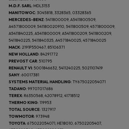
M.D.F. SARL
: MDL3153
MANITOWOC
: 3045818, 3328365, 03328365
MERCEDES-BENZ
: 5411800009, A5411800509,
A4571800009, 541180020910, 5411800509, 4571800009,
A5411840225, A5411800009, A5411800209, 5411800209,
5411840225, 5411840325, A4571840025, 4571840025
MACK
: 2191P550467, 85106371
NEW HOLLAND
: 84291772
PREVOST CAR
: 510795
RENAULT VI
: 5001846632, 5411240225, 5021107419
SANY
: 60017381
SYSTEMS MATERIAL HANDLING
: TY675022054071
TADANO
: 99707017686
TEREX
: R6350568, 42078912, 41718512
THERMO KING
: 119953
TOTAL SOURCE
: 1327917
TOWMOTOR
: 973948
TOYOTA
: 675022054071, HE18010, 67502205407,