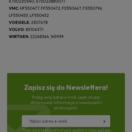
6750220540, 675022880071
VMC
: HF550477, FF550472, FS550467, FS550796,
LF550453, LF550452
VOEGELE
: 2307678
VOLVO
: 85106371
WIRTGEN
: 22268364, 145939
Zapisz się do Newslettera!
Podaj swój adres e-mail, jeżeli chcesz
otrzymywać informacje o nowościach i
promocjach.
Twoje dane będą przetwarzane zgodnie z naszą
polityką