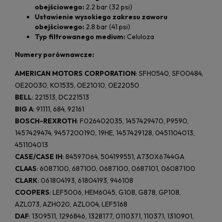
obejściowego:
2.2 bar (32 psi)
Ustawienie wysokiego zakresu zaworu
obejściowego:
2.8 bar (41 psi)
Typ filtrowanego medium:
Celuloza
Numery porównawcze:
AMERICAN MOTORS CORPORATION
: SFH0540, SFO0484,
OE20030, KO1535, OE21010, OE22050
BELL
: 221513, DC221513
BIG A
: 91111, 684, 92161
BOSCH-REXROTH
: F026402035, 1457429470, P9590,
1457429474, 9457200190, 19HE, 1457429128, 0451104013,
451104013
CASE/CASE IH
: 84597064, 504199551, A730X6744GA
CLAAS
: 6087100, 687100, 0687100, 0687101, 06087100
CLARK
: 061804193, 61804193, 946108
COOPERS
: LEF5006, HEM6045, G108, G878, GP108,
AZL073, AZH020, AZL004, LEF5168
DAF
: 1309511, 1296846, 1328177, 0110371, 110371, 1310901,