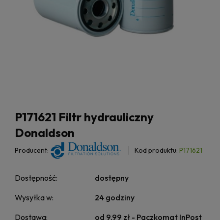
P171621 Filtr hydrauliczny
Donaldson
Producent:
Kod produktu:
P171621
Dostępność:
dostępny
Wysyłka w:
24 godziny
Dostawa:
od 9,99 zł
- Paczkomat InPost