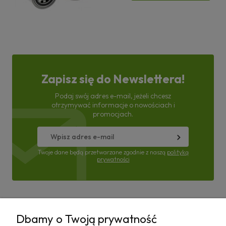
Zapisz się do Newslettera!
Podaj swój adres e-mail, jeżeli chcesz
otrzymywać informacje o nowościach i
promocjach.
Twoje dane będą przetwarzane zgodnie z naszą
polityką
prywatności
Pomoc
Dbamy o Twoją prywatność