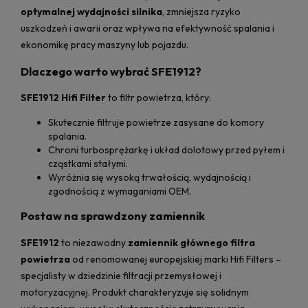
optymalnej wydajności silnika
, zmniejsza ryzyko
uszkodzeń i awarii oraz wpływa na efektywność spalania i
ekonomikę pracy maszyny lub pojazdu.
Dlaczego warto wybrać SFE1912?
SFE1912 Hifi Filter
to filtr powietrza, który:
Skutecznie filtruje powietrze zasysane do komory
spalania.
Chroni turbosprężarkę i układ dolotowy przed pyłem i
cząstkami stałymi.
Wyróżnia się wysoką trwałością, wydajnością i
zgodnością z wymaganiami OEM.
Postaw na sprawdzony zamiennik
SFE1912
to niezawodny
zamiennik głównego filtra
powietrza
od renomowanej europejskiej marki Hifi Filters –
specjalisty w dziedzinie filtracji przemysłowej i
motoryzacyjnej. Produkt charakteryzuje się solidnym