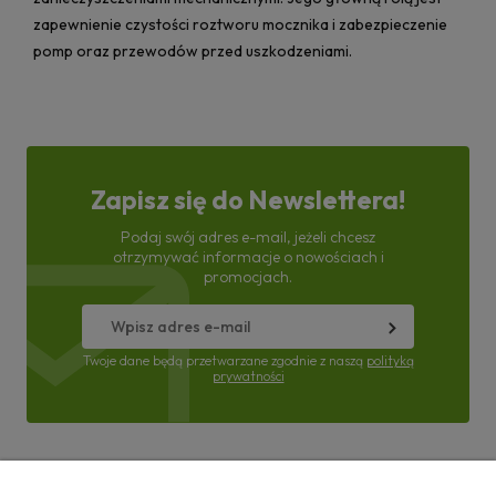
zapewnienie czystości roztworu mocznika i zabezpieczenie
pomp oraz przewodów przed uszkodzeniami.
Zapisz się do Newslettera!
Podaj swój adres e-mail, jeżeli chcesz
otrzymywać informacje o nowościach i
promocjach.
Twoje dane będą przetwarzane zgodnie z naszą
polityką
prywatności
Pomoc