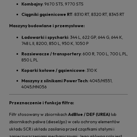
Kombajny
: 9670 STS, 9770 STS
Ciągniki gąsienicowe RT
: 8310 RT, 8320 RT, 8345 RT
Maszyny budowlane i przemysłowe:
Ładowarki i spycharki
: 344 L, 622 GP, 644 G, 644 K,
748 L II, 8200, 850 L, 950 K, 1050 P
Rozsiewacze / transportery
: 600 R, 700 L, 700 L PL,
850 L PL
Koparki kołowe / gąsienicowe
: 310 K
Maszyny z silnikami PowerTech
: 4045/HI551,
4045/HN056
Przeznaczenie i funkcja filtra:
Filtr stosowany w zbiornikach
AdBlue / DEF (UREA)
lub
zbiornikach paliwa (diesel/go) w celu ochrony elementów
układu SCR i układu zasilania przed cząstkami stałymi i
zanieczyszczeniami mechanicznymi. Jego główną rolą jest