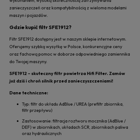
wykonaniem, wysoką skutecznością zatrzymywania
zanieczyszczeń oraz kompatybilnością z wieloma modelami
maszyn i pojazdów.
Gdzie kupić filtr SFE1912?
Filtr SFE1912 dostępny jest w naszym sklepie internetowym.
Oferujemy szybką wysyłkę w Polsce, konkurencyjne ceny
oraz fachową pomoc w doborze odpowiedniego zamiennika
do Twojej maszyny.
SFE1912 – skuteczny filtr powietrza Hifi Filter. Zamów
już dziś i chroń silnik przed zanieczyszczeniami!
Dane techniczne:
Typ: filtr do układu AdBlue / UREA (prefiltr zbiornika,
filtr przepływu)
Zastosowanie: filtracja roztworu mocznika (AdBlue /
DEF) w zbiornikach, układach SCR, zbiornikach paliwa
oraz hydraulicznych