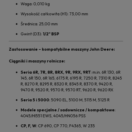
Waga: 0,010 kg
Wysokość całkowita (H1): 73,00 mm
Średnica: 25,00 mm
Gwint (D3):
1/2" BSP
Zastosowanie – kompatybilne maszyny
John Deere
:
Ciągniki i maszyny rolnicze:
Seria 6R, 7R, 8R, 8RX, 9R, 9RX, 9RT
: m.in. 6R 130, 6R
145, 6R 150, 6R 165, 6175 R, 6195 R, 7250 R, 7310 R, 8245
R, 8270 R, 8295 R, 8320 R, 8345 R, 8370 R, 9420 R,
9470 R, 9520 R, 9570 R, 9570 RT, 9620 R, 9620 RX
Seria 5 i 5000
: 5090 EL, 5100 M, 5115 M, 5125 R
Modele specjalne / sadownicze / kompaktowe
:
4045/HI551 EWS, 4045/HN056 PSS
CP, F, W
: CP 690, CP 770, F4365, W 235