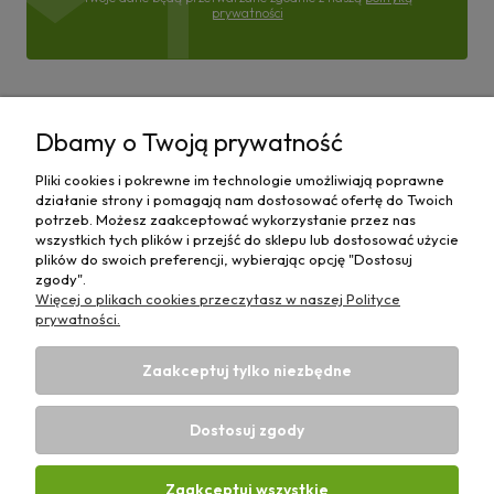
prywatności
Pomoc
Dbamy o Twoją prywatność
Moje konto
Pliki cookies i pokrewne im technologie umożliwiają poprawne
działanie strony i pomagają nam dostosować ofertę do Twoich
Płatności i dostawa
potrzeb. Możesz zaakceptować wykorzystanie przez nas
wszystkich tych plików i przejść do sklepu lub dostosować użycie
plików do swoich preferencji, wybierając opcję "Dostosuj
Informacje
zgody".
Więcej o plikach cookies przeczytasz w naszej Polityce
O nas
prywatności.
Zaakceptuj tylko niezbędne
Dostosuj zgody
Sklep rolniczy z częściami do maszyn E-ciągnik |
Wierzchosławice 43, 88-140 Gniewkowo | E-mail:
biuro@e-
Zaakceptuj wszystkie