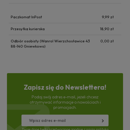
Paczkomat InPost
9,99 zł
Przesyłka kurierska
18,90 zł
Odbiór osobisty (Wanrol Wierzchosławice 43
0,00 zł
88-140 Gniewkowo)
Zapisz się do Newslettera!
Podaj swój adres e-mail, jeżeli chcesz
otrzymywać informacje o nowościach i
promocjach.
Twoje dane będą przetwarzane zgodnie z naszą
polityką