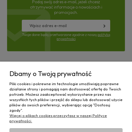
Podaj swój adres e-mail, jeżeli chcesz
otrzymywać informacje o nowościach i
promocjach.
Twoje dane będą przetwarzane zgodnie z naszą
polityką
prywatności
Pomoc
Dbamy o Twoją prywatność
Moje konto
Pliki cookies i pokrewne im technologie umożliwiają poprawne
działanie strony i pomagają nam dostosować ofertę do Twoich
Płatności i dostawa
potrzeb. Możesz zaakceptować wykorzystanie przez nas
wszystkich tych plików i przejść do sklepu lub dostosować użycie
plików do swoich preferencji, wybierając opcję "Dostosuj
Informacje
zgody".
Więcej o plikach cookies przeczytasz w naszej Polityce
O nas
prywatności.