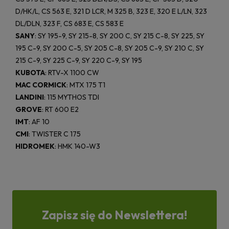
D/HK/L, CS 563 E, 321 D LCR, M 325 B, 323 E, 320 E L/LN, 323
DL/DLN, 323 F, CS 683 E, CS 583 E
SANY
: SY 195-9, SY 215-8, SY 200 C, SY 215 C-8, SY 225, SY
195 C-9, SY 200 C-5, SY 205 C-8, SY 205 C-9, SY 210 C, SY
215 C-9, SY 225 C-9, SY 220 C-9, SY 195
KUBOTA
: RTV-X 1100 CW
MAC CORMICK
: MTX 175 T1
LANDINI
: 115 MYTHOS TDI
GROVE
: RT 600 E2
IMT
: AF 10
CMI
: TWISTER C 175
HIDROMEK
: HMK 140-W3
Zapisz się do Newslettera!