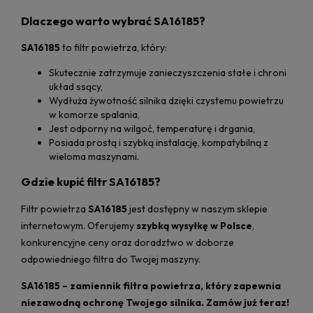
Dlaczego warto wybrać SA16185?
SA16185
to filtr powietrza, który:
Skutecznie zatrzymuje zanieczyszczenia stałe i chroni
układ ssący,
Wydłuża żywotność silnika dzięki czystemu powietrzu
w komorze spalania,
Jest odporny na wilgoć, temperaturę i drgania,
Posiada prostą i szybką instalację, kompatybilną z
wieloma maszynami.
Gdzie kupić filtr SA16185?
Filtr powietrza
SA16185
jest dostępny w naszym sklepie
internetowym. Oferujemy
szybką wysyłkę w Polsce
,
konkurencyjne ceny oraz doradztwo w doborze
odpowiedniego filtra do Twojej maszyny.
SA16185 – zamiennik filtra powietrza, który zapewnia
niezawodną ochronę Twojego silnika. Zamów już teraz!