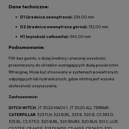
Dane techniczne:
D1 (średnica zewnętrzna):
236,00 mm
D2 (średnica wewnętrzna górna):
132,00 mm
H1 (wysokość całkowita):
340,00 mm
Podsumowanie:
Filtr bez gwintu, o dużej średnicy i znacznej wysokości,
przeznaczony do układów wymagających dużej powierzchni
filtracyjnej. Może być stosowany w systemach powietrznych,
odpylających lub hydraulicznych, gdzie istotna jest wysoka
skuteczność oczyszczania.
Zastosowanie:
DITCH WITCH
: JT 3020 MACH 1, JT 3020 ALL TERRAIN
CATERPILLAR
: 323 FLN, 322 B/BL, 325 B, 320 B, CS 583 D,
325 BL, CS 573 D, 320 B/BL, 320 BN/BS, 320 BLN, 321 C-LCR,
CS 573 E, CP 663 E, 323 DLN/DS, CS 663 E, CP 563 D, 320