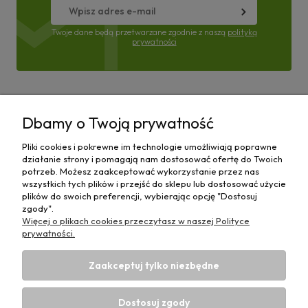
Twoje dane będą przetwarzane zgodnie z naszą
polityką
prywatności
Pomoc
Dbamy o Twoją prywatność
Moje konto
Pliki cookies i pokrewne im technologie umożliwiają poprawne
działanie strony i pomagają nam dostosować ofertę do Twoich
Płatności i dostawa
potrzeb. Możesz zaakceptować wykorzystanie przez nas
wszystkich tych plików i przejść do sklepu lub dostosować użycie
plików do swoich preferencji, wybierając opcję "Dostosuj
Informacje
zgody".
Więcej o plikach cookies przeczytasz w naszej Polityce
O nas
prywatności.
Zaakceptuj tylko niezbędne
Dostosuj zgody