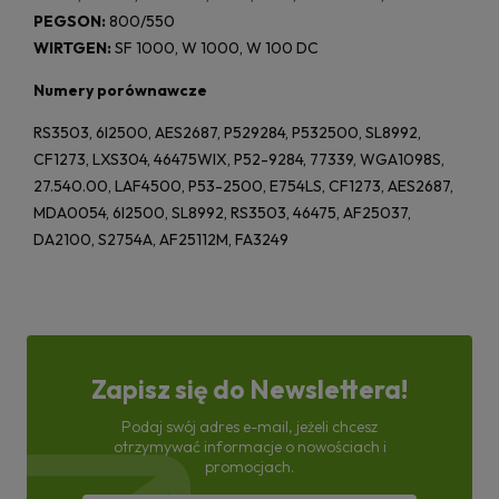
PEGSON:
800/550
WIRTGEN:
SF 1000, W 1000, W 100 DC
Numery porównawcze
RS3503, 6I2500, AES2687, P529284, P532500, SL8992,
CF1273, LXS304, 46475WIX, P52-9284, 77339, WGA1098S,
27.540.00, LAF4500, P53-2500, E754LS, CF1273, AES2687,
MDA0054, 6I2500, SL8992, RS3503, 46475, AF25037,
DA2100, S2754A, AF25112M, FA3249
Zapisz się do Newslettera!
Podaj swój adres e-mail, jeżeli chcesz
otrzymywać informacje o nowościach i
promocjach.