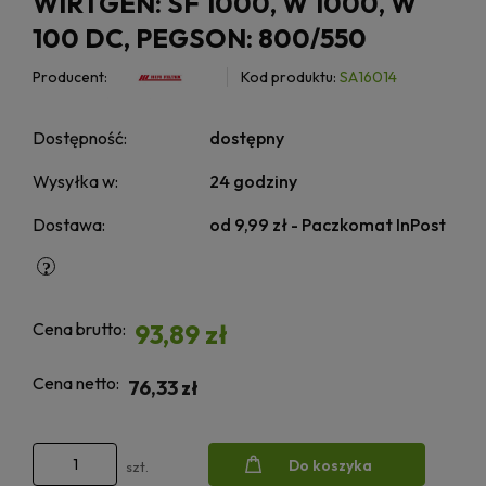
WIRTGEN: SF 1000, W 1000, W
100 DC, PEGSON: 800/550
Producent:
Kod produktu:
SA16014
Dostępność:
dostępny
Wysyłka w:
24 godziny
Dostawa:
od 9,99 zł
- Paczkomat InPost
Cena brutto:
93,89 zł
Cena netto:
76,33 zł
Do koszyka
szt.