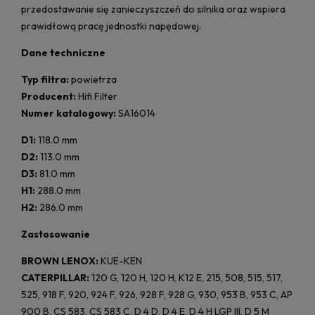
przedostawanie się zanieczyszczeń do silnika oraz wspiera
prawidłową pracę jednostki napędowej.
Dane techniczne
Typ filtra:
powietrza
Producent:
Hifi Filter
Numer katalogowy:
SA16014
D1:
118.0 mm
D2:
113.0 mm
D3:
81.0 mm
H1:
288.0 mm
H2:
286.0 mm
Zastosowanie
BROWN LENOX:
KUE-KEN
CATERPILLAR:
120 G, 120 H, 120 H, K12 E, 215, 508, 515, 517,
525, 918 F, 920, 924 F, 926, 928 F, 928 G, 930, 953 B, 953 C, AP
900 B, CS 583, CS 583 C, D 4 D, D 4 E, D 4 H LGP III, D 5 M