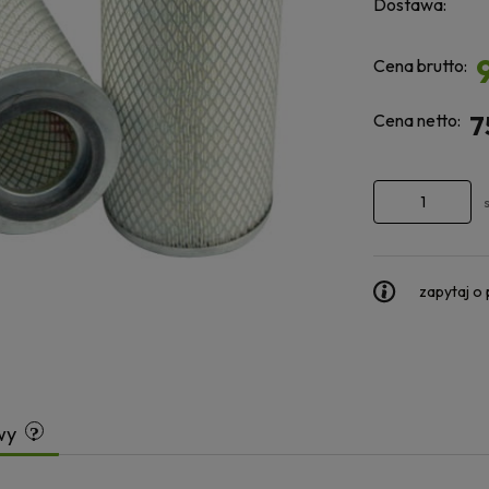
Dostawa:
Cena brutto:
Cena netto:
7
zapytaj o
wy