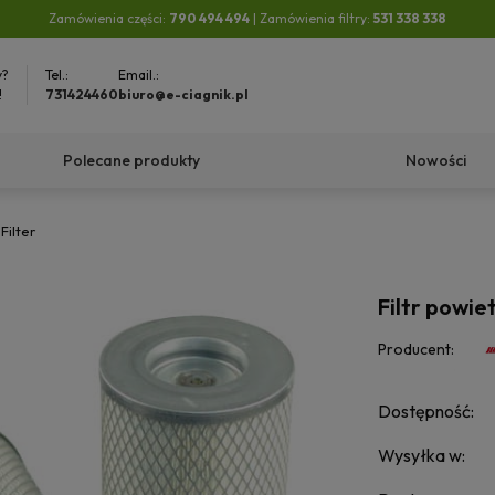
Zamówienia części:
790 494 494
| Zamówienia filtry:
531 338 338
y?
Tel.:
Email.:
!
731424460
biuro@e-ciagnik.pl
Polecane produkty
Nowości
Filter
Filtr powiet
Producent:
Dostępność:
Wysyłka w: