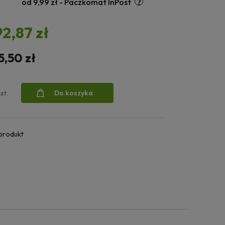
od 9,99 zł
- Paczkomat InPost
92,87 zł
5,50 zł
Do koszyka
szt.
 produkt