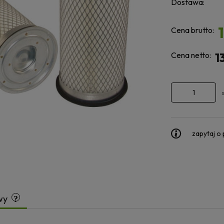
Dostawa:
Cena brutto:
Cena netto:
1
zapytaj o
wy