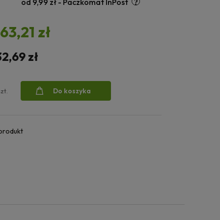
od 9,99 zł
- Paczkomat InPost
163,21 zł
32,69 zł
Do koszyka
szt.
 produkt