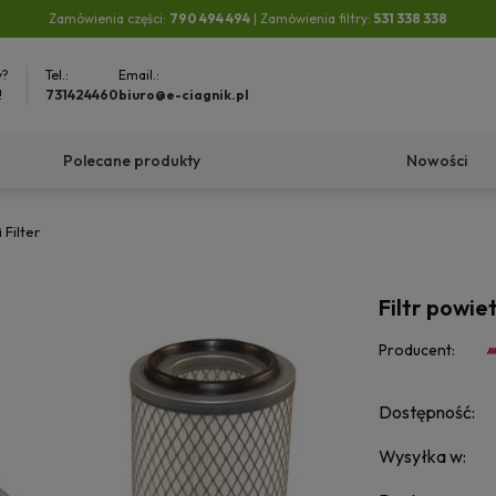
Zamówienia części:
790 494 494
| Zamówienia filtry:
531 338 338
y?
Tel.:
Email.:
!
731424460
biuro@e-ciagnik.pl
Polecane produkty
Nowości
 Filter
Filtr powie
Producent:
Dostępność:
Wysyłka w: