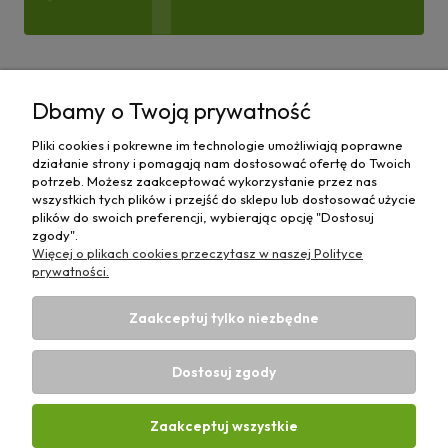
Pomoc
Dbamy o Twoją prywatność
Moje konto
Pliki cookies i pokrewne im technologie umożliwiają poprawne
działanie strony i pomagają nam dostosować ofertę do Twoich
Płatności i dostawa
potrzeb. Możesz zaakceptować wykorzystanie przez nas
wszystkich tych plików i przejść do sklepu lub dostosować użycie
plików do swoich preferencji, wybierając opcję "Dostosuj
Informacje
zgody".
Więcej o plikach cookies przeczytasz w naszej Polityce
O nas
prywatności.
Zaakceptuj tylko niezbędne
Dostosuj zgody
Sklep rolniczy z częściami do maszyn E-ciągnik |
Wierzchosławice 43, 88-140 Gniewkowo | E-mail:
biuro@e-
Zaakceptuj wszystkie
ciagnik.pl
| Tel.:
731 424 460
| NIP: 5562573838 | REGON: