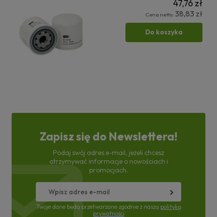
47,76 zł
38,83 zł
Cena netto:
Do koszyka
Zapisz się do Newslettera!
Podaj swój adres e-mail, jeżeli chcesz
otrzymywać informacje o nowościach i
promocjach.
Twoje dane będą przetwarzane zgodnie z naszą
polityką
prywatności