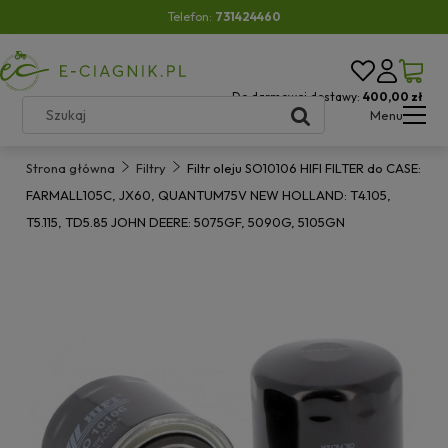
Telefon:
731424460
Do darmowej dostawy:
400,00 zł
Menu
Strona główna
Filtry
Filtr oleju SO10106 HIFI FILTER do CASE:
FARMALL105C, JX60, QUANTUM75V NEW HOLLAND: T4.105,
T5.115, TD5.85 JOHN DEERE: 5075GF, 5090G, 5105GN