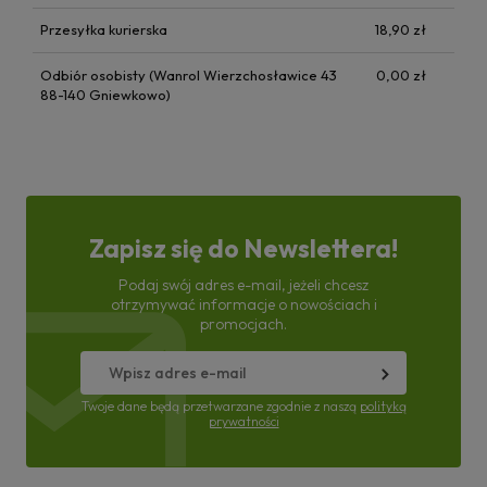
Przesyłka kurierska
18,90 zł
Odbiór osobisty (Wanrol Wierzchosławice 43
0,00 zł
88-140 Gniewkowo)
Zapisz się do Newslettera!
Podaj swój adres e-mail, jeżeli chcesz
otrzymywać informacje o nowościach i
promocjach.
Twoje dane będą przetwarzane zgodnie z naszą
polityką
prywatności