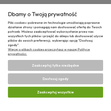
Pomoc
Dbamy o Twoją prywatność
Moje konto
Pliki cookies i pokrewne im technologie umożliwiają poprawne
działanie strony i pomagają nam dostosować ofertę do Twoich
Płatności i dostawa
potrzeb. Możesz zaakceptować wykorzystanie przez nas
wszystkich tych plików i przejść do sklepu lub dostosować użycie
plików do swoich preferencji, wybierając opcję "Dostosuj
Informacje
zgody".
Więcej o plikach cookies przeczytasz w naszej Polityce
O nas
prywatności.
Zaakceptuj tylko niezbędne
Dostosuj zgody
Sklep rolniczy z częściami do maszyn E-ciągnik |
Wierzchosławice 43, 88-140 Gniewkowo | E-mail:
biuro@e-
Zaakceptuj wszystkie
ciagnik.pl
| Tel.:
731 424 460
| NIP: 5562573838 | REGON:
341257433
Pokaż pełną wersję strony