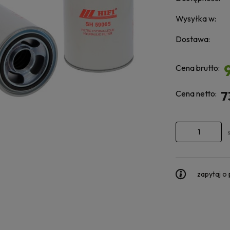
Wysyłka w:
Dostawa:
Cena brutto:
Cena netto:
7
zapytaj o