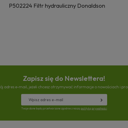
P502224 Filtr hydrauliczny Donaldson
Zapisz się do Newslettera!
ój adres e-mail, jeżeli chcesz otrzymywać informacje o nowościach i pr
Twoje dane będą przetwarzane zgodnie z naszą
polityką prywatności