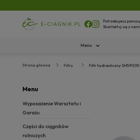
Potrzebujesz pomoc
Skontaktuj się z nami
Menu
Strona główna
Filtry
Filtr hydrauliczny SH590
Menu
Wyposażenie Warsztatu i
Garażu
Części do ciągników
rolniczych