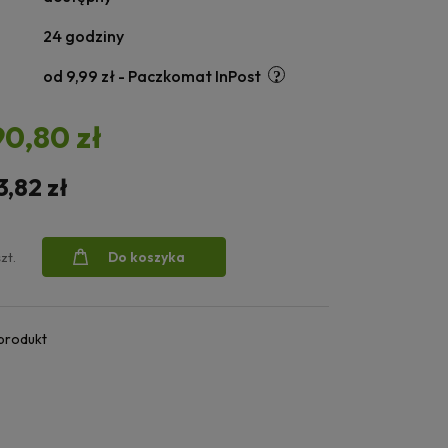
24 godziny
od 9,99 zł
- Paczkomat InPost
90,80 zł
3,82 zł
Do koszyka
szt.
 produkt