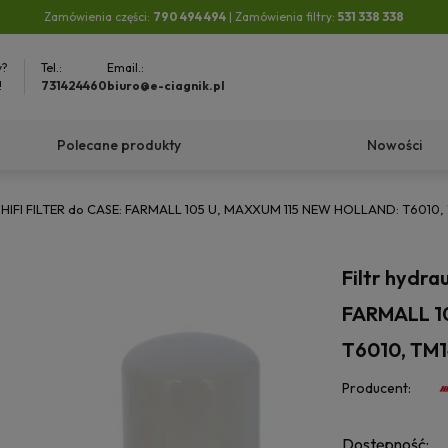
Zamówienia części:
790 494 494
| Zamówienia filtry:
531 338 338
y?
Tel.:
Email.:
!
731424460
biuro@e-ciagnik.pl
Polecane produkty
Nowości
05 HIFI FILTER do CASE: FARMALL 105 U, MAXXUM 115 NEW HOLLAND: T6010
Filtr hydra
FARMALL 1
T6010, TM1
Producent:
Dostępność: