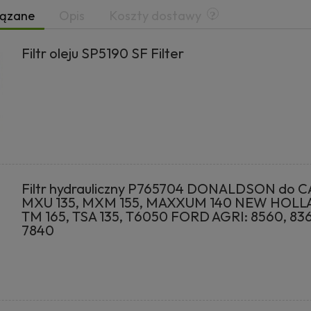
iązane
Opis
Koszty dostawy
Filtr oleju SP5190 SF Filter
Filtr hydrauliczny P765704 DONALDSON do C
MXU 135, MXM 155, MAXXUM 140 NEW HOLL
TM 165, TSA 135, T6050 FORD AGRI: 8560, 83
7840