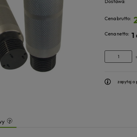
Dostawa:
Cena brutto:
Cena netto:
1
zapytaj o
wy