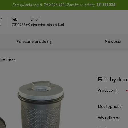
Zamówienia części:
790 494 494
| Zamówienia filtry:
531 338 338
y?
Tel.:
Email.:
!
731424460
biuro@e-ciagnik.pl
Polecane produkty
Nowości
ifi Filter
Filtr hydra
Producent:
Dostępność:
Wysyłka w: