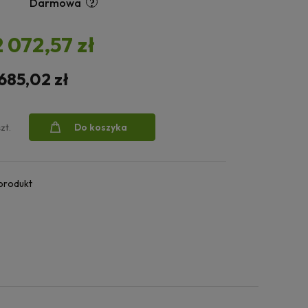
Darmowa
2 072,57 zł
 685,02 zł
Do koszyka
szt.
 produkt