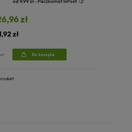
od 9,99 zł
- Paczkomat InPost
26,96 zł
1,92 zł
Do koszyka
szt.
 produkt