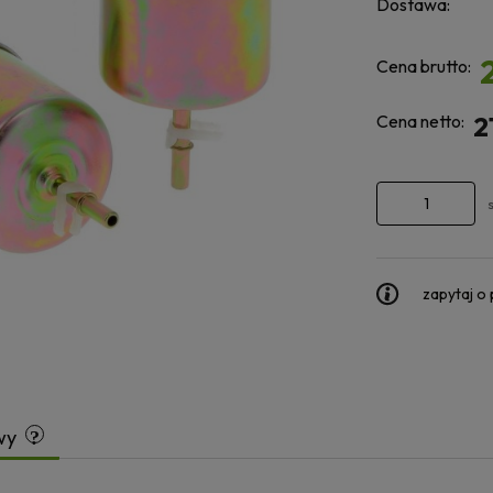
Dostawa:
Cena brutto:
Cena netto:
2
zapytaj o
wy