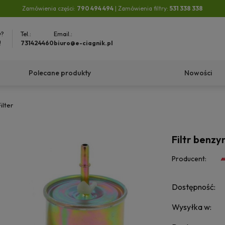
Zamówienia części:
790 494 494
| Zamówienia filtry:
531 338 338
y?
Tel.:
Email.:
!
731424460
biuro@e-ciagnik.pl
Polecane produkty
Nowości
ilter
Filtr benzy
Producent:
Dostępność:
Wysyłka w: