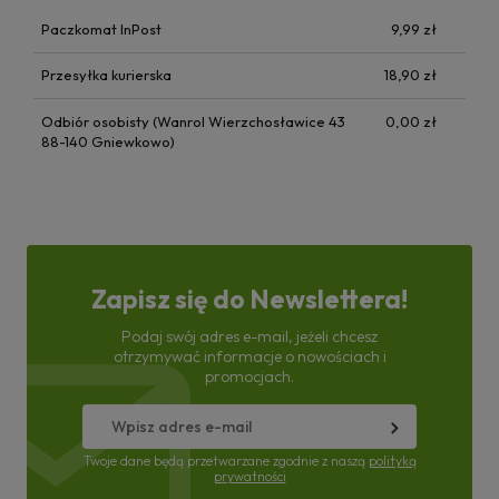
Paczkomat InPost
9,99 zł
Przesyłka kurierska
18,90 zł
Odbiór osobisty (Wanrol Wierzchosławice 43
0,00 zł
88-140 Gniewkowo)
Zapisz się do Newslettera!
Podaj swój adres e-mail, jeżeli chcesz
otrzymywać informacje o nowościach i
promocjach.
Twoje dane będą przetwarzane zgodnie z naszą
polityką
prywatności