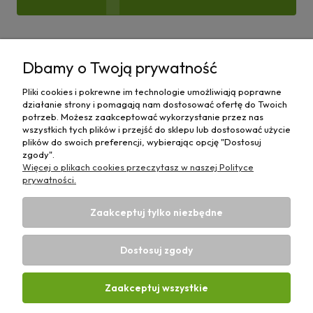
Pomoc
Dbamy o Twoją prywatność
Moje konto
Pliki cookies i pokrewne im technologie umożliwiają poprawne
działanie strony i pomagają nam dostosować ofertę do Twoich
Płatności i dostawa
potrzeb. Możesz zaakceptować wykorzystanie przez nas
wszystkich tych plików i przejść do sklepu lub dostosować użycie
plików do swoich preferencji, wybierając opcję "Dostosuj
Informacje
zgody".
Więcej o plikach cookies przeczytasz w naszej Polityce
O nas
prywatności.
Zaakceptuj tylko niezbędne
Dostosuj zgody
Sklep rolniczy z częściami do maszyn E-ciągnik |
Wierzchosławice 43, 88-140 Gniewkowo | E-mail:
biuro@e-
Zaakceptuj wszystkie
ciagnik.pl
| Tel.:
731 424 460
| NIP: 5562573838 | REGON:
341257433