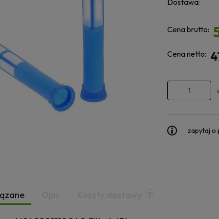
Dostawa:
Cena brutto:
Cena netto:
4
zapytaj o
iązane
Opis
Koszty dostawy