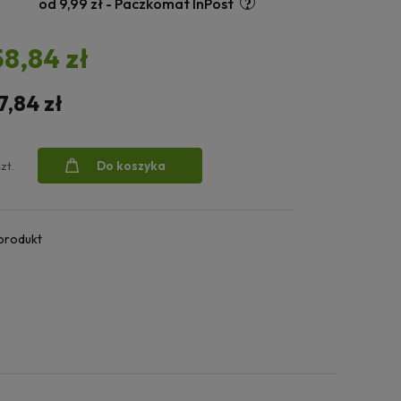
od 9,99 zł
- Paczkomat InPost
58,84 zł
7,84 zł
Do koszyka
szt.
 produkt