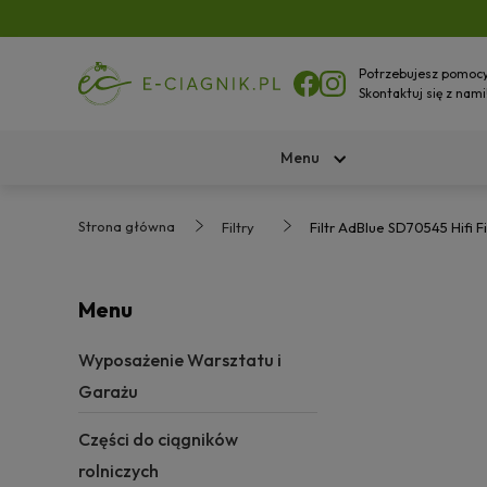
Potrzebujesz pomoc
Skontaktuj się z nami
Menu
Strona główna
Filtry
Filtr AdBlue SD70545 Hifi Fi
Menu
Wyposażenie Warsztatu i
Garażu
Części do ciągników
rolniczych