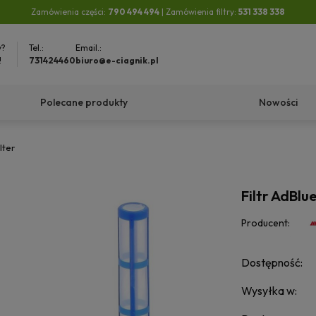
Zamówienia części:
790 494 494
| Zamówienia filtry:
531 338 338
y?
Tel.:
Email.:
!
731424460
biuro@e-ciagnik.pl
Polecane produkty
Nowości
lter
Filtr AdBlu
Producent:
Dostępność:
Wysyłka w: