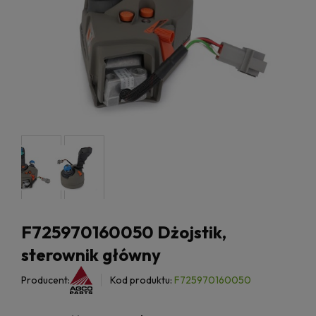
F725970160050 Dżojstik,
sterownik główny
Producent:
Kod produktu:
F725970160050