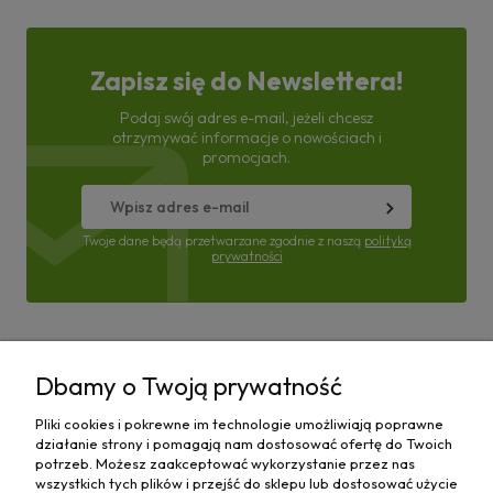
Zapisz się do Newslettera!
Podaj swój adres e-mail, jeżeli chcesz
otrzymywać informacje o nowościach i
promocjach.
Twoje dane będą przetwarzane zgodnie z naszą
polityką
prywatności
Pomoc
Dbamy o Twoją prywatność
Moje konto
Pliki cookies i pokrewne im technologie umożliwiają poprawne
działanie strony i pomagają nam dostosować ofertę do Twoich
Płatności i dostawa
potrzeb. Możesz zaakceptować wykorzystanie przez nas
wszystkich tych plików i przejść do sklepu lub dostosować użycie