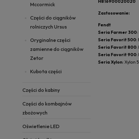
H816900020020
Mccormick
Zastosowanie:
Części do ciągników
Fendt
rolniczych Ursus
Seria Farmer 300
:
Oryginalne części
Seria Favorit 500
:
Seria Favorit 800
:
zamienne do ciągników
Seria Favorit 900
:
Zetor
Seria Xylon
: Xylon 
Kubota części
Części do kabiny
Części do kombajnów
zbożowych
Oświetlenie LED