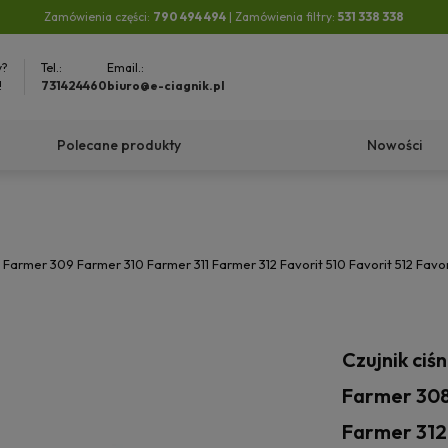
Zamówienia części:
790 494 494
| Zamówienia filtry:
531 338 338
y?
Tel.:
Email.:
!
731424460
biuro@e-ciagnik.pl
Polecane produkty
Nowości
 Farmer 309 Farmer 310 Farmer 311 Farmer 312 Favorit 510 Favorit 512 Favo
Czujnik ciś
Farmer 308
Farmer 312 