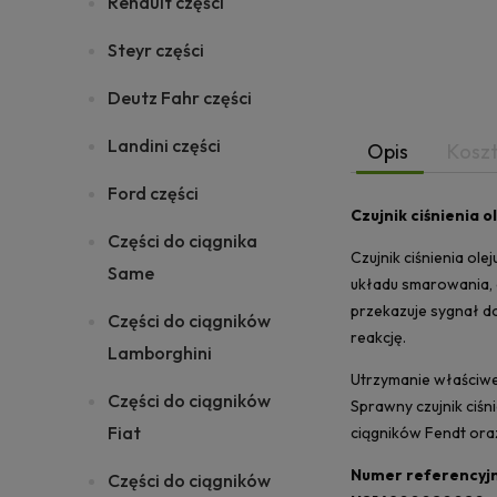
Renault części
Steyr części
Deutz Fahr części
Landini części
Opis
Kosz
Ford części
Czujnik ciśnienia 
Części do ciągnika
Czujnik ciśnienia ol
Same
układu smarowania, o
przekazuje sygnał d
Części do ciągników
reakcję.
Lamborghini
Utrzymanie właściwe
Części do ciągników
Sprawny czujnik ciś
Fiat
ciągników Fendt or
Numer referencyjn
Części do ciągników