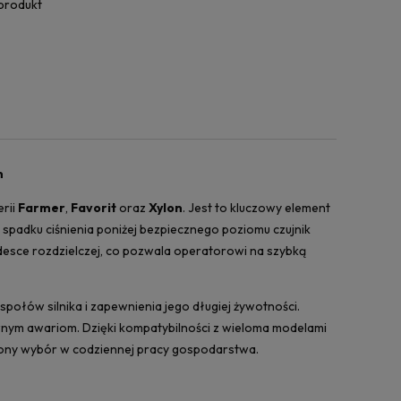
 produkt
n
erii
Farmer
,
Favorit
oraz
Xylon
. Jest to kluczowy element
 spadku ciśnienia poniżej bezpiecznego poziomu czujnik
desce rozdzielczej, co pozwala operatorowi na szybką
ołów silnika i zapewnienia jego długiej żywotności.
ownym awariom. Dzięki kompatybilności z wieloma modelami
ony wybór w codziennej pracy gospodarstwa.