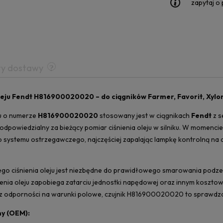
zapytaj o
ty dostawy
oleju Fendt H816900020020 – do ciągników Farmer, Favorit, Xylo
eju o numerze
H816900020020
stosowany jest w ciągnikach
Fendt
z s
dpowiedzialny za bieżący pomiar ciśnienia oleju w silniku. W momencie
o systemu ostrzegawczego, najczęściej zapalając lampkę kontrolną na 
go ciśnienia oleju jest niezbędne do prawidłowego smarowania podzesp
nienia oleju zapobiega zatarciu jednostki napędowej oraz innym koszt
az odporności na warunki polowe, czujnik H816900020020 to sprawdz
y (OEM):