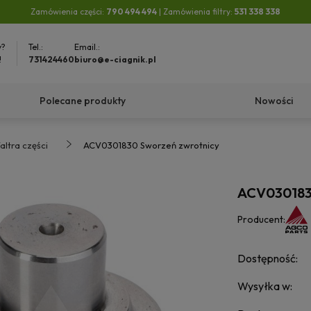
Zamówienia części:
790 494 494
| Zamówienia filtry:
531 338 338
y?
Tel.:
Email.:
!
731424460
biuro@e-ciagnik.pl
Polecane produkty
Nowości
altra części
ACV0301830 Sworzeń zwrotnicy
ACV030183
Producent:
Dostępność:
Wysyłka w: