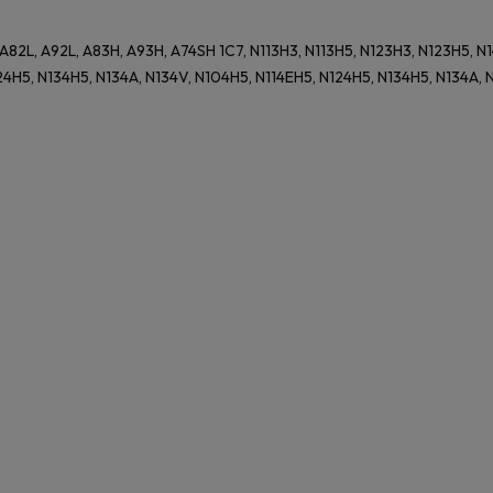
 A82L, A92L, A83H, A93H, A74SH 1C7, N113H3, N113H5, N123H3, N123H5, N
24H5, N134H5, N134A, N134V, N104H5, N114EH5, N124H5, N134H5, N134A, 