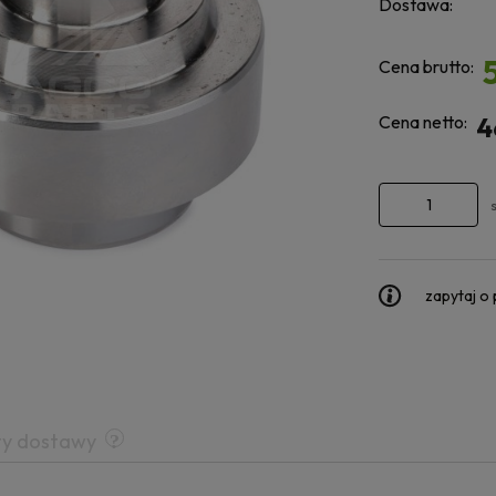
Dostawa:
Cena brutto:
Cena netto:
4
zapytaj o
ty dostawy