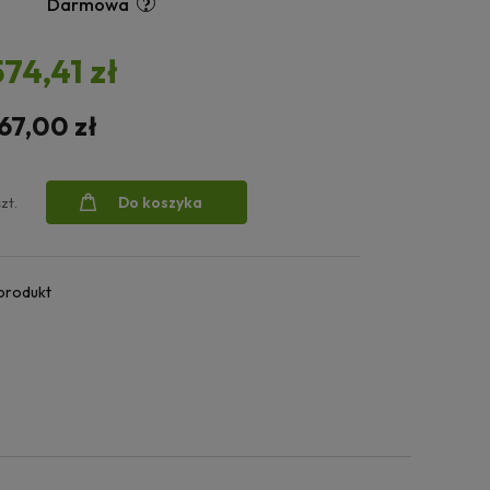
Darmowa
574,41 zł
67,00 zł
Do koszyka
szt.
 produkt