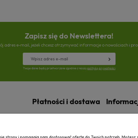
Zapisz się do Newslettera!
ój adres e-mail, jeżeli chcesz otrzymywać informacje o nowościach i pr
Twoje dane będą przetwarzane zgodnie z naszą
polityką prywatności
Płatności i dostawa
Informac
Czas i koszty dostawy
Polityka prywa
anie strony i pomagają nam dostosować ofertę do Twoich potrzeb. Możesz 