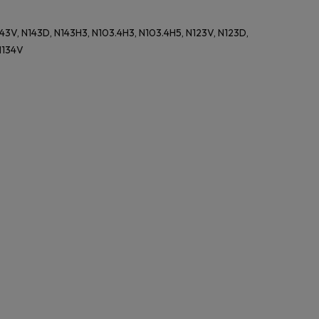
143V, N143D, N143H3, N103.4H3, N103.4H5, N123V, N123D,
N134V