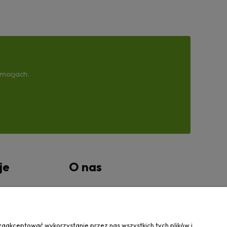
omocjach.
je
O nas
tności
Kontakt Wanovis
O nas
zaakceptować wykorzystanie przez nas wszystkich tych plików i