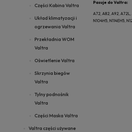
Pasuje do Valtra:
Części Kabina Valtra
A72, A82, A92, A72L,
Układ klimatyzacji i
N104H5, N114EH5, N1
ogrzewania Valtra
Przekładnia WOM
Valtra
Oświetlenie Valtra
Skrzynia biegów
Valtra
Tylny podnośnik
Valtra
Części Maska Valtra
Valtra części używane