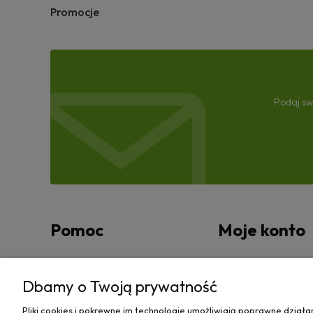
Promocje
Podaj sw
Pomoc
Moje konto
Zwroty i reklamacje
Twoje zamówienia
Dbamy o Twoją prywatność
Regulamin
Ustawienia konta
Pliki cookies i pokrewne im technologie umożliwiają poprawne dział