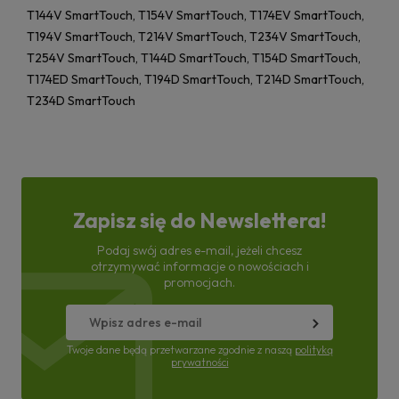
T144V SmartTouch, T154V SmartTouch, T174EV SmartTouch,
T194V SmartTouch, T214V SmartTouch, T234V SmartTouch,
T254V SmartTouch, T144D SmartTouch, T154D SmartTouch,
T174ED SmartTouch, T194D SmartTouch, T214D SmartTouch,
T234D SmartTouch
Zapisz się do Newslettera!
Podaj swój adres e-mail, jeżeli chcesz
otrzymywać informacje o nowościach i
promocjach.
Twoje dane będą przetwarzane zgodnie z naszą
polityką
prywatności