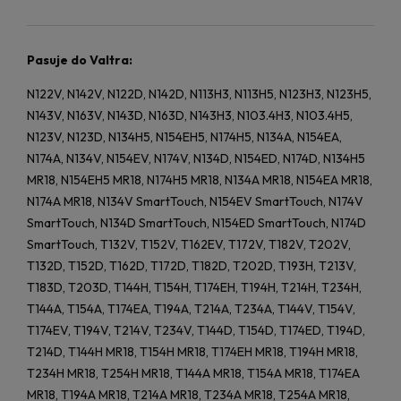
Pasuje do Valtra:
N122V, N142V, N122D, N142D, N113H3, N113H5, N123H3, N123H5,
N143V, N163V, N143D, N163D, N143H3, N103.4H3, N103.4H5,
N123V, N123D, N134H5, N154EH5, N174H5, N134A, N154EA,
N174A, N134V, N154EV, N174V, N134D, N154ED, N174D, N134H5
MR18, N154EH5 MR18, N174H5 MR18, N134A MR18, N154EA MR18,
N174A MR18, N134V SmartTouch, N154EV SmartTouch, N174V
SmartTouch, N134D SmartTouch, N154ED SmartTouch, N174D
SmartTouch, T132V, T152V, T162EV, T172V, T182V, T202V,
T132D, T152D, T162D, T172D, T182D, T202D, T193H, T213V,
T183D, T203D, T144H, T154H, T174EH, T194H, T214H, T234H,
T144A, T154A, T174EA, T194A, T214A, T234A, T144V, T154V,
T174EV, T194V, T214V, T234V, T144D, T154D, T174ED, T194D,
T214D, T144H MR18, T154H MR18, T174EH MR18, T194H MR18,
T234H MR18, T254H MR18, T144A MR18, T154A MR18, T174EA
MR18, T194A MR18, T214A MR18, T234A MR18, T254A MR18,