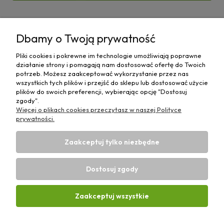
Pomoc
Dbamy o Twoją prywatność
Moje konto
Pliki cookies i pokrewne im technologie umożliwiają poprawne
działanie strony i pomagają nam dostosować ofertę do Twoich
Płatności i dostawa
potrzeb. Możesz zaakceptować wykorzystanie przez nas
wszystkich tych plików i przejść do sklepu lub dostosować użycie
plików do swoich preferencji, wybierając opcję "Dostosuj
Informacje
zgody".
Więcej o plikach cookies przeczytasz w naszej Polityce
O nas
prywatności.
Zaakceptuj tylko niezbędne
Dostosuj zgody
Sklep rolniczy z częściami do maszyn E-ciągnik |
Wierzchosławice 43, 88-140 Gniewkowo | E-mail:
biuro@e-
Zaakceptuj wszystkie
ciagnik.pl
| Tel.:
731 424 460
| NIP: 5562573838 | REGON:
341257433