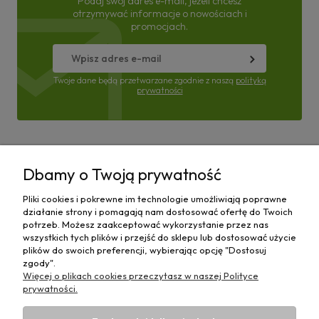
Podaj swój adres e-mail, jeżeli chcesz
otrzymywać informacje o nowościach i
promocjach.
Twoje dane będą przetwarzane zgodnie z naszą
polityką
prywatności
Pomoc
Dbamy o Twoją prywatność
Moje konto
Pliki cookies i pokrewne im technologie umożliwiają poprawne
działanie strony i pomagają nam dostosować ofertę do Twoich
Płatności i dostawa
potrzeb. Możesz zaakceptować wykorzystanie przez nas
wszystkich tych plików i przejść do sklepu lub dostosować użycie
plików do swoich preferencji, wybierając opcję "Dostosuj
Informacje
zgody".
Więcej o plikach cookies przeczytasz w naszej Polityce
O nas
prywatności.