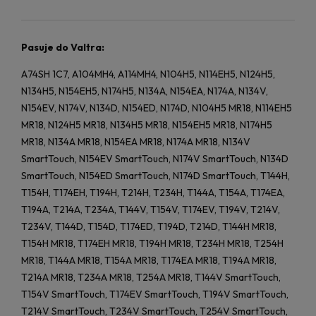
Pasuje do Valtra:
A74SH 1C7, A104MH4, A114MH4, N104H5, N114EH5, N124H5,
N134H5, N154EH5, N174H5, N134A, N154EA, N174A, N134V,
N154EV, N174V, N134D, N154ED, N174D, N104H5 MR18, N114EH5
MR18, N124H5 MR18, N134H5 MR18, N154EH5 MR18, N174H5
MR18, N134A MR18, N154EA MR18, N174A MR18, N134V
SmartTouch, N154EV SmartTouch, N174V SmartTouch, N134D
SmartTouch, N154ED SmartTouch, N174D SmartTouch, T144H,
T154H, T174EH, T194H, T214H, T234H, T144A, T154A, T174EA,
T194A, T214A, T234A, T144V, T154V, T174EV, T194V, T214V,
T234V, T144D, T154D, T174ED, T194D, T214D, T144H MR18,
T154H MR18, T174EH MR18, T194H MR18, T234H MR18, T254H
MR18, T144A MR18, T154A MR18, T174EA MR18, T194A MR18,
T214A MR18, T234A MR18, T254A MR18, T144V SmartTouch,
T154V SmartTouch, T174EV SmartTouch, T194V SmartTouch,
T214V SmartTouch, T234V SmartTouch, T254V SmartTouch,