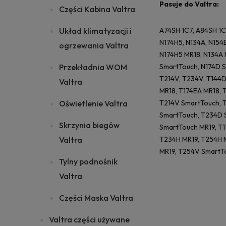
Pasuje do Valtra:
Części Kabina Valtra
Układ klimatyzacji i
A74SH 1C7, A84SH 1C
N174H5, N134A, N154
ogrzewania Valtra
N174H5 MR18, N134A 
Przekładnia WOM
SmartTouch, N174D Sm
T214V, T234V, T144D
Valtra
MR18, T174EA MR18, 
Oświetlenie Valtra
T214V SmartTouch, 
SmartTouch, T234D S
Skrzynia biegów
SmartTouch MR19, T1
Valtra
T234H MR19, T254H M
MR19, T254V SmartT
Tylny podnośnik
Valtra
Części Maska Valtra
Valtra części używane