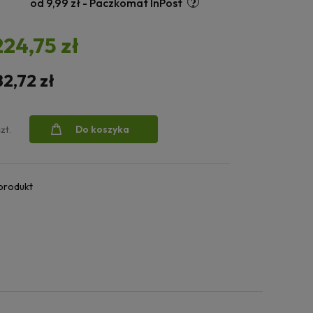
od 9,99 zł
- Paczkomat InPost
224,75 zł
82,72 zł
Do koszyka
szt.
 produkt