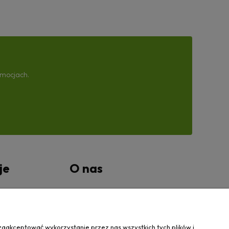
omocjach.
je
O nas
tności
Kontakt Wanovis
O nas
zaakceptować wykorzystanie przez nas wszystkich tych plików i