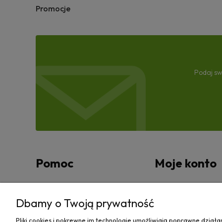
Promocje
Podaj sw
Pomoc
Moje konto
Zwroty i reklamacje
Twoje zamówienia
Dbamy o Twoją prywatność
Regulamin
Ustawienia konta
Pliki cookies i pokrewne im technologie umożliwiają poprawne dział