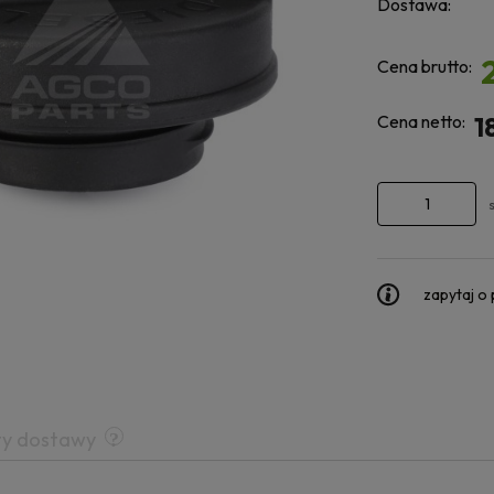
Dostawa:
Cena brutto:
Cena netto:
1
zapytaj o
ty dostawy