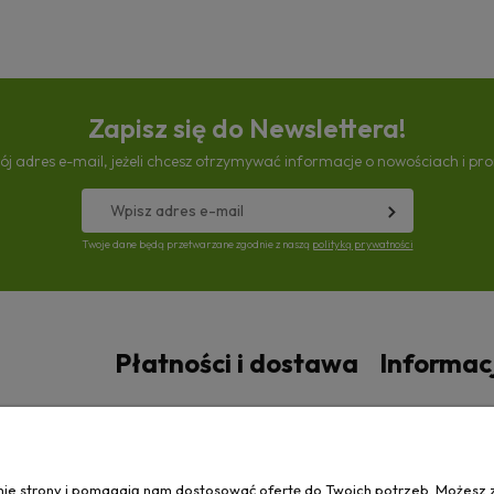
Zapisz się do Newslettera!
ój adres e-mail, jeżeli chcesz otrzymywać informacje o nowościach i pr
Twoje dane będą przetwarzane zgodnie z naszą
polityką prywatności
Płatności i dostawa
Informac
Czas i koszty dostawy
Polityka prywa
anie strony i pomagają nam dostosować ofertę do Twoich potrzeb. Możesz 