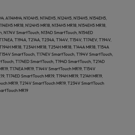
H4, A114MH4, N104H5, N114EH5, N124H5, N134H5, N154EH5,
N114EH5 MR18, N124H5 MR18, N134H5 MR18, N154EH5 MR18,
h, N174V SmartTouch, N134D SmartTouch, N154ED
T174EA, T194A, T214A, T234A, T144V, T154V, T174EV, T194V,
 T194H MR18, T234H MR18, T254H MR18, T144A MR18, T154A
 T154V SmartTouch, T174EV SmartTouch, T194V SmartTouch,
tTouch, T174ED SmartTouch, T194D SmartTouch, T214D
MR19, T174EA MR19, T144V SmartTouch MR19, T154V
9, T174ED SmartTouch MR19, T194H MR19, T214H MR19,
Touch MR19, T214V SmartTouch MR19, T234V SmartTouch
martTouch MR19