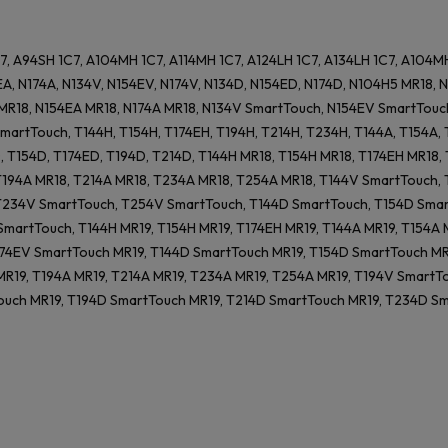
7, A94SH 1C7, A104MH 1C7, A114MH 1C7, A124LH 1C7, A134LH 1C7, A104M
EA, N174A, N134V, N154EV, N174V, N134D, N154ED, N174D, N104H5 MR18, 
MR18, N154EA MR18, N174A MR18, N134V SmartTouch, N154EV SmartTouc
artTouch, T144H, T154H, T174EH, T194H, T214H, T234H, T144A, T154A, 
, T154D, T174ED, T194D, T214D, T144H MR18, T154H MR18, T174EH MR18,
T194A MR18, T214A MR18, T234A MR18, T254A MR18, T144V SmartTouch,
T234V SmartTouch, T254V SmartTouch, T144D SmartTouch, T154D Smar
martTouch, T144H MR19, T154H MR19, T174EH MR19, T144A MR19, T154A 
74EV SmartTouch MR19, T144D SmartTouch MR19, T154D SmartTouch MR1
R19, T194A MR19, T214A MR19, T234A MR19, T254A MR19, T194V Smart
ouch MR19, T194D SmartTouch MR19, T214D SmartTouch MR19, T234D S