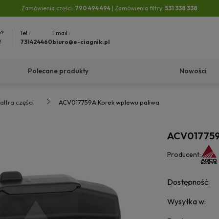
Zamówienia części:
790 494 494
| Zamówienia filtry:
531 338 338
y?
Tel.:
Email.:
!
731424460
biuro@e-ciagnik.pl
Polecane produkty
Nowości
altra części
ACV017759A Korek wplewu paliwa
ACV017759
Producent:
Dostępność:
Wysyłka w: