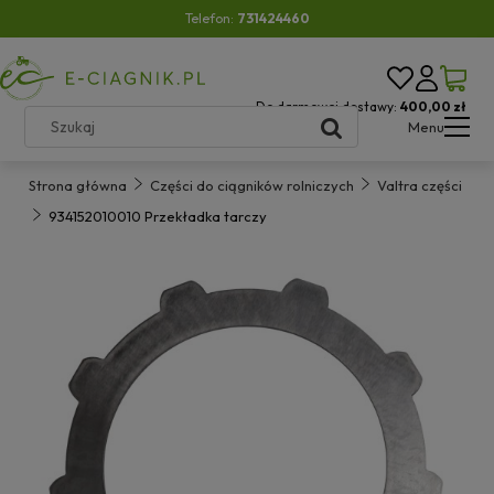
Telefon:
731424460
Do darmowej dostawy:
400,00 zł
Menu
Strona główna
Części do ciągników rolniczych
Valtra części
934152010010 Przekładka tarczy