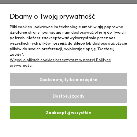
Pomoc
Dbamy o Twoją prywatność
Moje konto
Pliki cookies i pokrewne im technologie umożliwiają poprawne
działanie strony i pomagają nam dostosować ofertę do Twoich
Płatności i dostawa
potrzeb. Możesz zaakceptować wykorzystanie przez nas
wszystkich tych plików i przejść do sklepu lub dostosować użycie
plików do swoich preferencji, wybierając opcję "Dostosuj
Informacje
zgody".
Więcej o plikach cookies przeczytasz w naszej Polityce
O nas
prywatności.
Zaakceptuj tylko niezbędne
Dostosuj zgody
Sklep rolniczy z częściami do maszyn E-ciągnik |
Wierzchosławice 43, 88-140 Gniewkowo | E-mail:
biuro@e-
Zaakceptuj wszystkie
ciagnik.pl
| Tel.:
731 424 460
| NIP: 5562573838 | REGON:
341257433
Pokaż pełną wersję strony