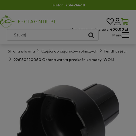
Telefon:
731424460
Do darmowej dostawy:
400,00 zł
Menu
Strona główna
Części do ciągników rolniczych
Fendt części
926150220060 Osłona wałka przekaźnika mocy, WOM