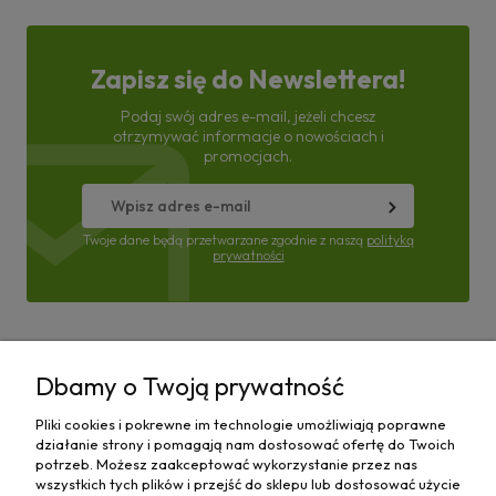
Zapisz się do Newslettera!
Podaj swój adres e-mail, jeżeli chcesz
otrzymywać informacje o nowościach i
promocjach.
Twoje dane będą przetwarzane zgodnie z naszą
polityką
prywatności
Pomoc
Dbamy o Twoją prywatność
Moje konto
Pliki cookies i pokrewne im technologie umożliwiają poprawne
działanie strony i pomagają nam dostosować ofertę do Twoich
Płatności i dostawa
potrzeb. Możesz zaakceptować wykorzystanie przez nas
wszystkich tych plików i przejść do sklepu lub dostosować użycie