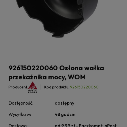
926150220060 Osłona wałka
przekaźnika mocy, WOM
Producent:
Kod produktu:
926150220060
Dostępność:
dostępny
Wysyłka w:
48 godzin
Dostawa:
od 9,99 zł
- Paczkomat InPost