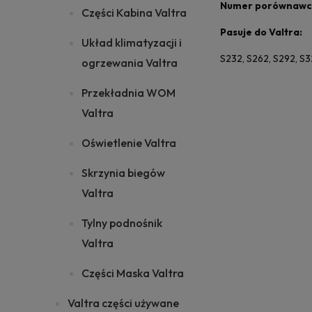
Numer porównawc
Części Kabina Valtra
Pasuje do Valtra:
Układ klimatyzacji i
S232, S262, S292, S3
ogrzewania Valtra
Przekładnia WOM
Valtra
Oświetlenie Valtra
Skrzynia biegów
Valtra
Tylny podnośnik
Valtra
Części Maska Valtra
Valtra części używane