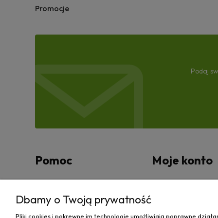
Promocje
Podaj sw
Pomoc
Moje konto
Zwroty i reklamacje
Twoje zamówienia
Dbamy o Twoją prywatność
Regulamin
Ustawienia konta
Pliki cookies i pokrewne im technologie umożliwiają poprawne dział