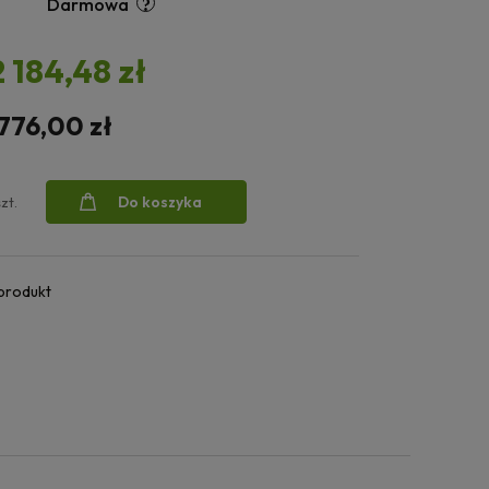
Darmowa
2 184,48 zł
 776,00 zł
Do koszyka
szt.
 produkt