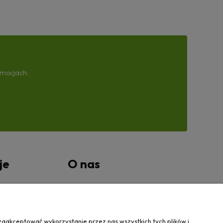
omocjach.
je
O nas
tności
Kontakt Wanovis
O nas
zaakceptować wykorzystanie przez nas wszystkich tych plików i