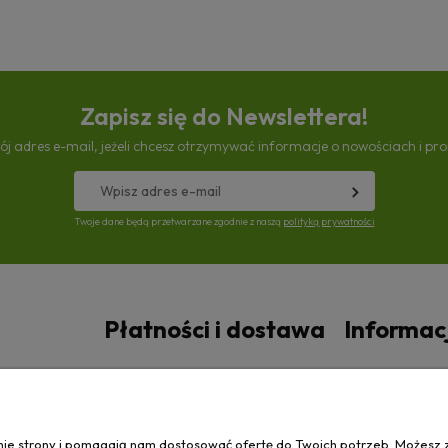
Zapisz się do Newslettera!
ój adres e-mail, jeżeli chcesz otrzymywać informacje o nowościach i pr
Twoje dane będą przetwarzane zgodnie z naszą
polityką prywatności
Płatności i dostawa
Informac
Czas i koszty dostawy
Polityka prywa
anie strony i pomagają nam dostosować ofertę do Twoich potrzeb. Możesz 