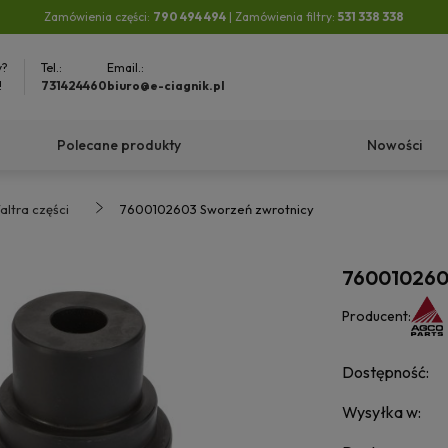
Zamówienia części:
790 494 494
| Zamówienia filtry:
531 338 338
y?
Tel.:
Email.:
!
731424460
biuro@e-ciagnik.pl
Polecane produkty
Nowości
altra części
7600102603 Sworzeń zwrotnicy
7600102603
Producent:
Dostępność:
Wysyłka w: