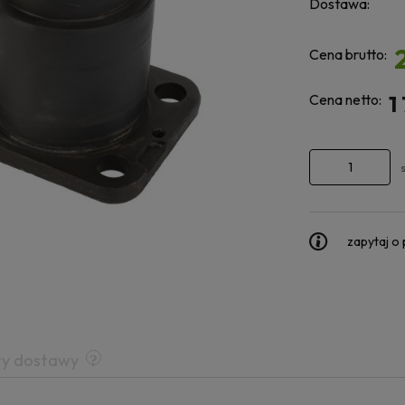
Dostawa:
Cena brutto:
Cena netto:
1
zapytaj o
ty dostawy