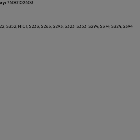
zy:
7600102603
22, S352, N101, S233, S263, S293, S323, S353, S294, S374, S324, S394