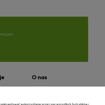
omocjach.
je
O nas
tności
Kontakt Wanovis
O nas
zaakceptować wykorzystanie przez nas wszystkich tych plików i