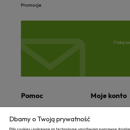
Promocje
Podaj sw
Pomoc
Moje konto
Zwroty i reklamacje
Twoje zamówienia
Dbamy o Twoją prywatność
Regulamin
Ustawienia konta
Pliki cookies i pokrewne im technologie umożliwiają poprawne dział