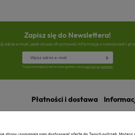
Zapisz się do Newslettera!
ój adres e-mail, jeżeli chcesz otrzymywać informacje o nowościach i pr
Twoje dane będą przetwarzane zgodnie z naszą
polityką prywatności
Płatności i dostawa
Informac
Czas i koszty dostawy
Polityka prywa
anie strony i pomagają nam dostosować ofertę do Twoich potrzeb. Możesz 