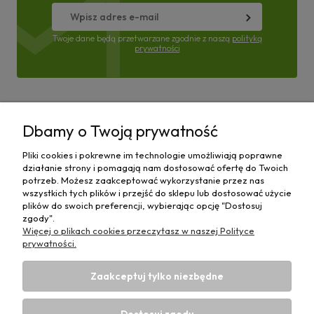
Twoje dane będą przetwarzane zgodnie z naszą
polityką
prywatności
Pomoc
Dbamy o Twoją prywatność
Moje konto
Pliki cookies i pokrewne im technologie umożliwiają poprawne
działanie strony i pomagają nam dostosować ofertę do Twoich
Płatności i dostawa
potrzeb. Możesz zaakceptować wykorzystanie przez nas
wszystkich tych plików i przejść do sklepu lub dostosować użycie
plików do swoich preferencji, wybierając opcję "Dostosuj
Informacje
zgody".
Więcej o plikach cookies przeczytasz w naszej Polityce
O nas
prywatności.
Zaakceptuj tylko niezbędne
Dostosuj zgody