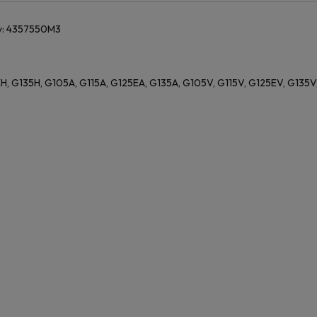
y: 4357550M3
, G135H, G105A, G115A, G125EA, G135A, G105V, G115V, G125EV, G135V, 