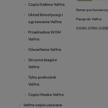
Części Kabina Valtra
Numer porównawcz
Układ klimatyzacji i
Pasuje do Valtra:
ogrzewania Valtra
G105H, G115H, G125EH
Przekładnia WOM
Valtra
Oświetlenie Valtra
Skrzynia biegów
Valtra
Tylny podnośnik
Valtra
Części Maska Valtra
Valtra części używane