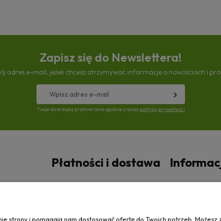
Zapisz się do Newslettera!
ój adres e-mail, jeżeli chcesz otrzymywać informacje o nowościach i pr
Twoje dane będą przetwarzane zgodnie z naszą
polityką prywatności
Płatności i dostawa
Informac
Czas i koszty dostawy
Polityka prywa
anie strony i pomagają nam dostosować ofertę do Twoich potrzeb. Możesz 