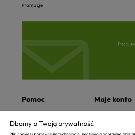
Promocje
Podaj sw
Pomoc
Moje konto
Zwroty i reklamacje
Twoje zamówienia
Dbamy o Twoją prywatność
Regulamin
Ustawienia konta
Pliki cookies i pokrewne im technologie umożliwiają poprawne dział