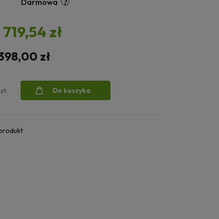
Darmowa
1 719,54 zł
 398,00 zł
Do koszyka
szt.
 produkt