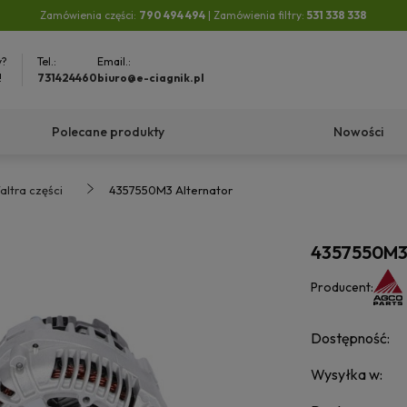
Zamówienia części:
790 494 494
| Zamówienia filtry:
531 338 338
y?
Tel.:
Email.:
!
731424460
biuro@e-ciagnik.pl
Polecane produkty
Nowości
altra części
4357550M3 Alternator
4357550M3 
Producent:
Dostępność:
Wysyłka w: