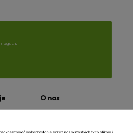
omocjach.
je
O nas
tności
Kontakt Wanovis
O nas
zaakceptować wykorzystanie przez nas wszystkich tych plików i