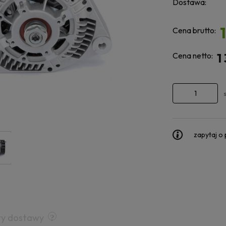
Dostawa:
Cena brutto:
Cena netto:
1
zapytaj o
ty dostawy