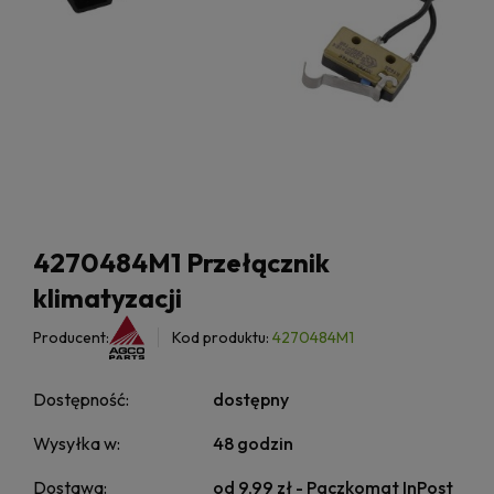
4270484M1 Przełącznik
klimatyzacji
Producent:
Kod produktu:
4270484M1
Dostępność:
dostępny
Wysyłka w:
48 godzin
Dostawa:
od 9,99 zł
- Paczkomat InPost