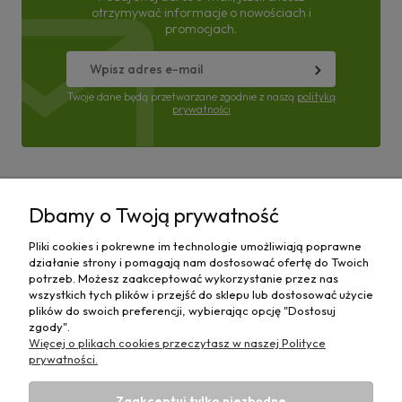
otrzymywać informacje o nowościach i
promocjach.
Twoje dane będą przetwarzane zgodnie z naszą
polityką
prywatności
Pomoc
Dbamy o Twoją prywatność
Moje konto
Pliki cookies i pokrewne im technologie umożliwiają poprawne
działanie strony i pomagają nam dostosować ofertę do Twoich
Płatności i dostawa
potrzeb. Możesz zaakceptować wykorzystanie przez nas
wszystkich tych plików i przejść do sklepu lub dostosować użycie
plików do swoich preferencji, wybierając opcję "Dostosuj
Informacje
zgody".
Więcej o plikach cookies przeczytasz w naszej Polityce
O nas
prywatności.
Zaakceptuj tylko niezbędne