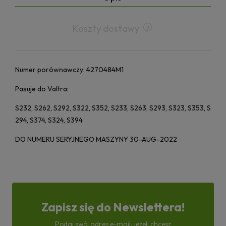
Koszty dostawy
Numer porównawczy: 4270484M1
Pasuje do Valtra:
S232, S262, S292, S322, S352, S233, S263, S293, S323, S353, S
294, S374, S324, S394
DO NUMERU SERYJNEGO MASZYNY 30-AUG-2022
Zapisz się do Newslettera!
Podaj swój adres e-mail, jeżeli chcesz