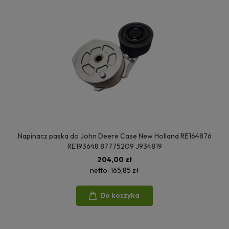
Napinacz paska do John Deere Case New Holland RE164876
RE193648 87775209 J934819
204,00 zł
netto:
165,85 zł
Do koszyka