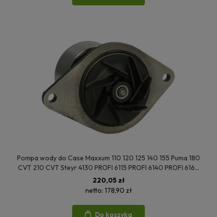
Pompa wody do Case Maxxum 110 120 125 140 155 Puma 180
CVT 210 CVT Steyr 4130 PROFI 6115 PROFI 6140 PROFI 6160
CVT 6170 New Holland T6050 T6070 T6080 T6090 T7050
220,05 zł
710239A1 2854835 08264EC
netto:
178,90 zł
Do koszyka