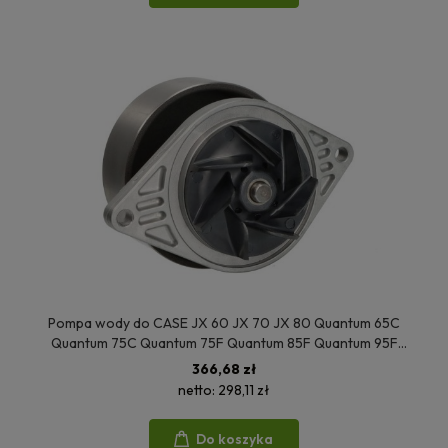
Pompa wody do CASE JX 60 JX 70 JX 80 Quantum 65C
Quantum 75C Quantum 75F Quantum 85F Quantum 95F
Quantum 75N Quantum 85N Quantum 65V Quantum 75V
366,68 zł
Quantum 85V NEW HOLLAND KOMATSU STEYR 5801848196
netto:
298,11 zł
504216828 EA5801848196 08150EC
Do koszyka