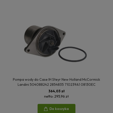
Pompa wody do Case IH Steyr New Holland McCormick
Landini 504088242 2854835 710239A1 08130EC
364,03 zł
netto:
295,96 zł
Do koszyka