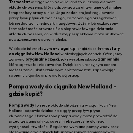
Termostat
w ciągnikach New Holland to kluczowy element
układu chłodzenia, który odpowiada za utrzymanie optymalnej
temperatury pracy silnika. Jego zadaniem jest regulowanie
przepływu płynu chłodniczego, co zapobiega przegrzewaniu
lub niedogrzaniu jednostki napędowej. Zużyty lub uszkodzony
termostat może prowadzić do nieprawidłowego działania
układu chłodzenia, co w dłuższej perspektywie może skutkować
poważniejszymi awariami silnika.
W sklepie internetowym
e-ciagnik.pl
znajdziesz
termostaty
do ciągników New Holland
w atrakcyjnych cenach. Oferujemy
zarówno
oryginalne części
, jak i wysokiej jakości
zamienniki
,
które są trwałe i niezawodne. Dzięki konkurencyjnym cenom
możesz tanio i skutecznie wymienić termostat, zapewniając
swojemu ciągnikowi prawidłową pracę.
Pompa wody do ciągnika New Holland -
gdzie kupić?
Pompa wody
to serce układu chłodzenia w ciągnikach New
Holland, odpowiedzialne za ciągły przepływ płynu
chłodniczego. Uszkodzona pompa wody może prowadzić do
przegrzewania silnika, co jest niebezpieczne dla jego
wydajności i trwałości. Regularna wymiana pompy wody oraz
stosowanie oryginalnych lub sprawdzonych zamienników to