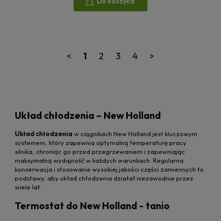
Do koszyka
<
1
2
3
4
>
Układ chłodzenia – New Holland
Układ chłodzenia
w ciągnikach New Holland jest kluczowym
systemem, który zapewnia optymalną temperaturę pracy
silnika, chroniąc go przed przegrzewaniem i zapewniając
maksymalną wydajność w każdych warunkach. Regularna
konserwacja i stosowanie wysokiej jakości części zamiennych to
podstawy, aby układ chłodzenia działał niezawodnie przez
wiele lat.
Termostat do New Holland - tanio