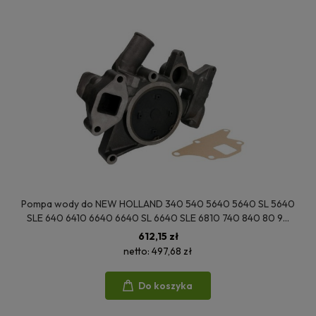
Pompa wody do NEW HOLLAND 340 540 5640 5640 SL 5640
SLE 640 6410 6640 6640 SL 6640 SLE 6810 740 840 80 90
87800714 81866838 87840256 87800714 08263EC
612,15 zł
netto:
497,68 zł
Do koszyka