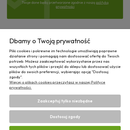
Twoje dane będą przetwarzane zgodnie z naszą
polityką
prywatności
Pomoc
Dbamy o Twoją prywatność
Moje konto
Pliki cookies i pokrewne im technologie umożliwiają poprawne
działanie strony i pomagają nam dostosować ofertę do Twoich
Płatności i dostawa
potrzeb. Możesz zaakceptować wykorzystanie przez nas
wszystkich tych plików i przejść do sklepu lub dostosować użycie
plików do swoich preferencji, wybierając opcję "Dostosuj
Informacje
zgody".
Więcej o plikach cookies przeczytasz w naszej Polityce
O nas
prywatności.
Zaakceptuj tylko niezbędne
Dostosuj zgody
Sklep rolniczy z częściami do maszyn E-ciągnik |
Wierzchosławice 43, 88-140 Gniewkowo | E-mail:
biuro@e-