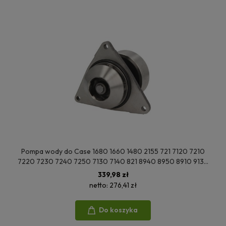
Pompa wody do Case 1680 1660 1480 2155 721 7120 7210
7220 7230 7240 7250 7130 7140 821 8940 8950 8910 9130
9230 270 J802479 A77704 3913430 3804883 08239EC
339,98 zł
netto:
276,41 zł
Do koszyka