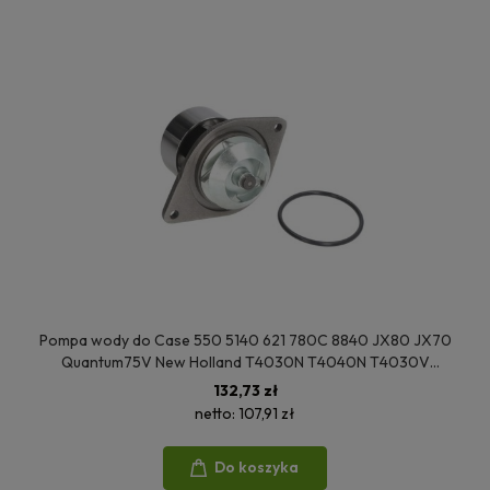
Pompa wody do Case 550 5140 621 780C 8840 JX80 JX70
Quantum75V New Holland T4030N T4040N T4030V
T4030F T4020V T4040F TD5030 TK4040M 3927015
132,73 zł
3903749 3802358 3913432 3802004 08225EC
netto:
107,91 zł
Do koszyka