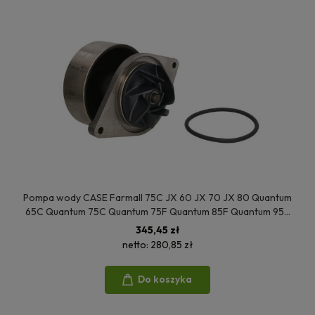
Pompa wody CASE Farmall 75C JX 60 JX 70 JX 80 Quantum
65C Quantum 75C Quantum 75F Quantum 85F Quantum 95F
Quantum 75N Quantum 85N Quantum 65V Quantum 75V
345,45 zł
Quantum 85V New Holland 504216828 5801848196 08138EC
netto:
280,85 zł
Do koszyka