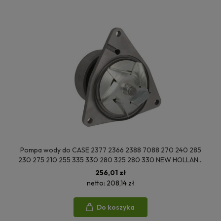
Pompa wody do CASE 2377 2366 2388 7088 270 240 285
230 275 210 255 335 330 280 325 280 330 NEW HOLLAND
8010S 8030 8010 8050 8040 9200 3286293 3804927
256,01 zł
4089647 08191EC
netto:
208,14 zł
Do koszyka