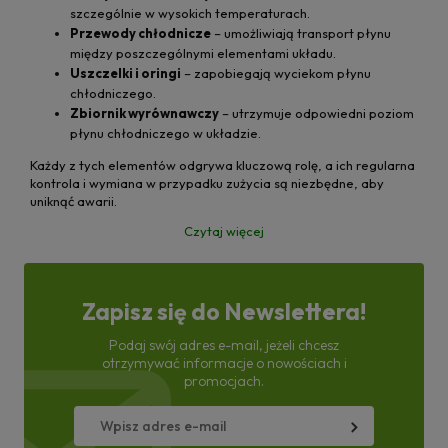
szczególnie w wysokich temperaturach.
Przewody chłodnicze
– umożliwiają transport płynu
między poszczególnymi elementami układu.
Uszczelki i oringi
– zapobiegają wyciekom płynu
chłodniczego.
Zbiornik wyrównawczy
– utrzymuje odpowiedni poziom
płynu chłodniczego w układzie.
Każdy z tych elementów odgrywa kluczową rolę, a ich regularna
kontrola i wymiana w przypadku zużycia są niezbędne, aby
uniknąć awarii.
Czytaj więcej
Zapisz się do Newslettera!
Podaj swój adres e-mail, jeżeli chcesz
otrzymywać informacje o nowościach i
promocjach.