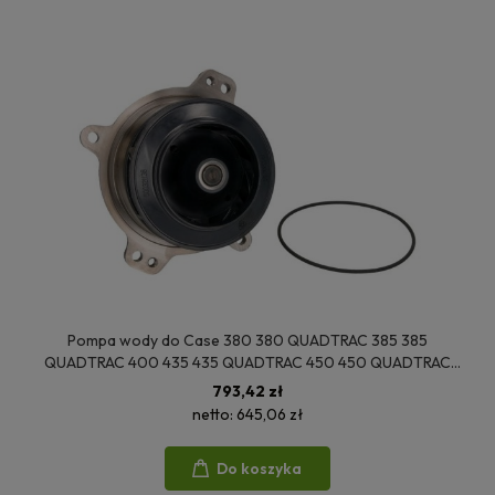
Pompa wody do Case 380 380 QUADTRAC 385 385
QUADTRAC 400 435 435 QUADTRAC 450 450 QUADTRAC
470 480 480 QUADTRAC 485 485 QUADTRAC 500 500
793,42 zł
QUADTRAC New Holland CR9070 ELEVATION T9030 T9040
netto:
645,06 zł
T9050 TJ380 TJ430 5801807834 5801931144 08054EC
Do koszyka