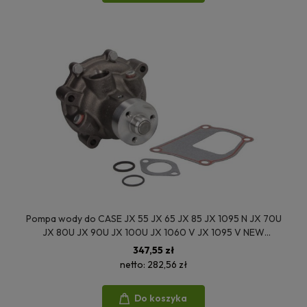
Pompa wody do CASE JX 55 JX 65 JX 85 JX 1095 N JX 70U
JX 80U JX 90U JX 100U JX 1060 V JX 1095 V NEW
HOLLAND TD75D TD85D TD95D TK65 TK75 TK76 TK85
347,55 zł
TK95 TL65 TL70 TL80 TL90 TL100 TN55 TN60 TN65 TN70
netto:
282,56 zł
TN75 99454833 99452936 504065104 08134EC
Do koszyka