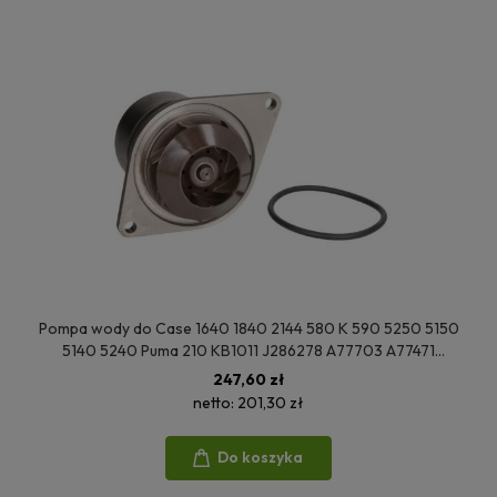
Pompa wody do Case 1640 1840 2144 580 K 590 5250 5150
5140 5240 Puma 210 KB1011 J286278 A77703 A77471
3927015 3286278 3285414 08003EC
247,60 zł
netto:
201,30 zł
Do koszyka