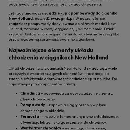
podstawa utrzymania sprawności układu chłodzenia.
Jeśli zastanawiasz się,
gdzie kupić pompę wody do ciągnika
New Holland
, odwiedź
e-ciagnik.pl
. W naszej ofercie
znajdziesz pompy wody dedykowane do różnych modeli New
Holland, zarówno w wersji oryginalnej, jak i zamienniki. Dzięki
szybkiej dostawie i profesjonalnemu doradztwu możesz szybko
przywrócić pełną sprawność swojemu ciągnikowi.
Najważniejsze elementy układu
chłodzenia w ciągnikach New Holland
Układ chłodzenia w ciągnikach New Holland składa się z wielu
precyzyjnie współpracujących elementów, które mają za
zadanie efektywnie odprowadzać nadmiar ciepła z silnika. Do
najważniejszych komponentów należą:
Chłodnica
– odpowiada za odprowadzanie ciepła z
płynu chłodniczego.
Pompa wody
– zapewnia ciągły przepływ płynu
chłodniczego w układzie.
Termostat
– reguluje temperaturę płynu chłodniczego,
otwierając lub zamykając przepływ do chłodnicy.
Wentylator chłodnicy
– wspomaga chłodzenie,