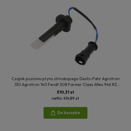
Czujnik poziomu płynu chłodzącego Deutz-Fahr Agrotron
130 Agrotron 140 Fendt 308 Farmer Claas Atles 946 RZ
Renault Atles 936 RZ Same Iron 190 04199831
510,31 zł
netto:
414,89 zł
Do koszyka