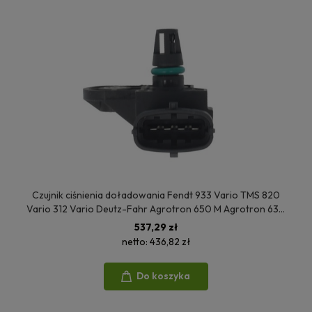
Czujnik ciśnienia doładowania Fendt 933 Vario TMS 820
Vario 312 Vario Deutz-Fahr Agrotron 650 M Agrotron 630
TTV Agrotron K430 Same Iron Continuo 190 04213838
537,29 zł
netto:
436,82 zł
Do koszyka