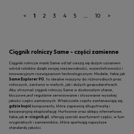
<
1
2
3
4
5
...
10
>
Ciągnik rolniczy Same - części zamienne
Ciągniki rolnicze marki Same od lat cieszą się dużym uznaniem
wśród rolników dzięki swojej niezawodności, wszechstronności i
innowacyjnym rozwiązaniom technologicznym. Modele, takie jak
Same Explorer 90
, to idealne maszyny do różnorodnych prac
rolniczych, zarówno w małych, jak i dużych gospodarstwach.
Aby utrzymać ciągnik rolniczy Same w doskonałym stanie,
kluczowe jest regularne serwisowanie i stosowanie wysokiej
jakości części zamiennych. Właściciele często zastanawiają się,
gdzie kupić
komponenty, które zapewnią długotrwałą i
bezawaryjną eksploatację. Hurtownie oraz sklepy internetowe,
takie jak
e-ciagnik.pl
, oferują szeroki asortyment części, w tym
oryginalnych i zamienników, które spełniają najwyższe
standardy jakości.