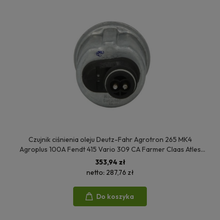
Czujnik ciśnienia oleju Deutz-Fahr Agrotron 265 MK4
Agroplus 100A Fendt 415 Vario 309 CA Farmer Claas Atles
946 RZ Renault Atles 936 RZ Same Iron 200 04190809
353,94 zł
4190809
netto:
287,76 zł
Do koszyka