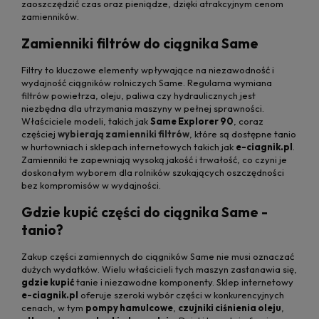
zaoszczędzić czas oraz pieniądze, dzięki atrakcyjnym cenom
zamienników.
Zamienniki filtrów do ciągnika Same
Filtry to kluczowe elementy wpływające na niezawodność i
wydajność ciągników rolniczych Same. Regularna wymiana
filtrów powietrza, oleju, paliwa czy hydraulicznych jest
niezbędna dla utrzymania maszyny w pełnej sprawności.
Właściciele modeli, takich jak
Same Explorer 90
, coraz
częściej
wybierają zamienniki filtrów
, które są dostępne tanio
w hurtowniach i sklepach internetowych takich jak
e-ciagnik.pl
.
Zamienniki te zapewniają wysoką jakość i trwałość, co czyni je
doskonałym wyborem dla rolników szukających oszczędności
bez kompromisów w wydajności.
Gdzie kupić części do ciągnika Same -
tanio?
Zakup części zamiennych do ciągników Same nie musi oznaczać
dużych wydatków. Wielu właścicieli tych maszyn zastanawia się,
gdzie kupić
tanie i niezawodne komponenty. Sklep internetowy
e-ciagnik.pl
oferuje szeroki wybór części w konkurencyjnych
cenach, w tym
pompy hamulcowe
,
czujniki ciśnienia oleju
,