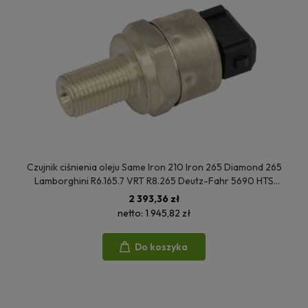
Czujnik ciśnienia oleju Same Iron 210 Iron 265 Diamond 265
Lamborghini R6.165.7 VRT R8.265 Deutz-Fahr 5690 HTS
04199552
2 393,36 zł
netto:
1 945,82 zł
Do koszyka