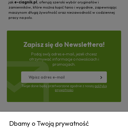
jak
e-ciagnik.pl
, oferują szeroki wybór oryginałów i
zamienników, które można kupić tanio i wygodnie, zapewniając
maszynom długą żywotność oraz niezawodność w codziennej
pracy na polu.
Zapisz się do Newslettera!
Podaj swój adres e-mail, jeżeli chcesz
otrzymywać informacje o nowościach i
promocjach.
Twoje dane będą przetwarzane zgodnie z naszą
polityką
prywatności
Pomoc
Dbamy o Twoją prywatność