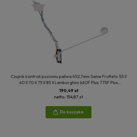
Czujnik kontroli poziomu paliwa 452,7mm Same Frutteto 55 II
60 II 70 II 75 II 85 II Lamborghini 660F Plus 775F Plus
Huerlimann 361XF 476XF 2.7059.590.0/10
190,49 zł
netto:
154,87 zł
Do koszyka