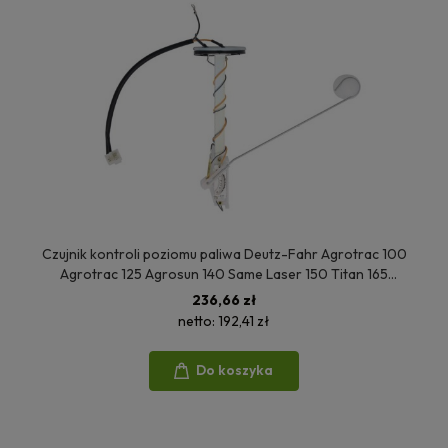
Czujnik kontroli poziomu paliwa Deutz-Fahr Agrotrac 100
Agrotrac 125 Agrosun 140 Same Laser 150 Titan 165
Lamborghini Racing 190 Formula 135 S.2995.0011
236,66 zł
2.7059.420.0
netto:
192,41 zł
Do koszyka