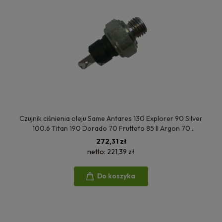
Czujnik ciśnienia oleju Same Antares 130 Explorer 90 Silver
100.6 Titan 190 Dorado 70 Frutteto 85 II Argon 70
270993600
272,31 zł
netto:
221,39 zł
Do koszyka