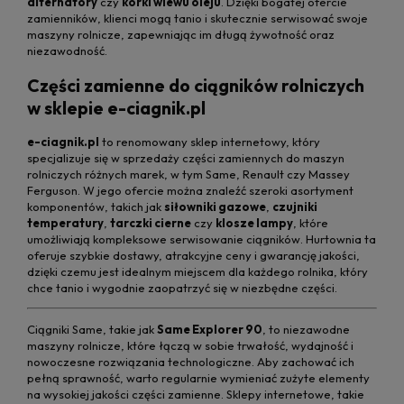
alternatory
czy
korki wlewu oleju
. Dzięki bogatej ofercie
zamienników, klienci mogą tanio i skutecznie serwisować swoje
maszyny rolnicze, zapewniając im długą żywotność oraz
niezawodność.
Części zamienne do ciągników rolniczych
w sklepie e-ciagnik.pl
e-ciagnik.pl
to renomowany sklep internetowy, który
specjalizuje się w sprzedaży części zamiennych do maszyn
rolniczych różnych marek, w tym Same, Renault czy Massey
Ferguson. W jego ofercie można znaleźć szeroki asortyment
komponentów, takich jak
siłowniki gazowe
,
czujniki
temperatury
,
tarczki cierne
czy
klosze lampy
, które
umożliwiają kompleksowe serwisowanie ciągników. Hurtownia ta
oferuje szybkie dostawy, atrakcyjne ceny i gwarancję jakości,
dzięki czemu jest idealnym miejscem dla każdego rolnika, który
chce tanio i wygodnie zaopatrzyć się w niezbędne części.
Ciągniki Same, takie jak
Same Explorer 90
, to niezawodne
maszyny rolnicze, które łączą w sobie trwałość, wydajność i
nowoczesne rozwiązania technologiczne. Aby zachować ich
pełną sprawność, warto regularnie wymieniać zużyte elementy
na wysokiej jakości części zamienne. Sklepy internetowe, takie