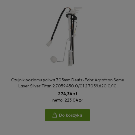
Czujnik poziomu paliwa 305mm Deutz-Fahr Agrotron Same
Laser Silver Titan 2.7059.450.0/01 2.7059.620.0/10
9.54381.50.0
274,34 zł
netto:
223,04 zł
Do koszyka