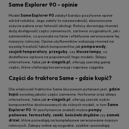
Same Explorer 90 - opinie
Model
Same Explorer 90
zdobył bardzo pozytywne opinie
wśród rolników. Jego zalety to niezawodność, ekonomiczne
zużycie paliwa oraz łatwość obsługi. Rolnicy doceniają również
dużą dostępność części zamiennych, zarówno oryginalnych, jak i
zamienników, co pozwala na tanie i efektywne serwisowanie tej
maszyny rolniczej. Opinie użytkowników wskazują również na
wysoką trwałość takich komponentów jak
pompa wody
,
czujnik temperatury
,
przeguby
, czy
klosze lampy
, co
dodatkowo wpływa na popularność tego modelu. Sklepy
internetowe, takie jak
e-ciagnik.pl
, oferują szeroką gamę
części, które ułatwiają konserwację i naprawy ciągnika.
Części do traktora Same - gdzie kupić?
Dla właścicieli traktorów Same kluczowym pytaniem jest,
gdzie
kupić
wysokiej jakości części zamienne. Hurtownie oraz sklepy
internetowe, takie jak
e-ciagnik.pl
, oferują szeroki wybór
komponentów dostosowanych do różnych modeli, w tym
Same
Explorer 90
. W asortymencie znaleźć można
pompy
paliwowe
,
termostaty
,
cewki
,
końcówki drążków
czy
zamek
drzwi
, które pozwalają na kompleksowe serwisowanie maszyn
rolniczych. Zakupy online są wygodne, szybkie i pozwalają