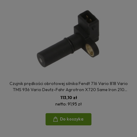
Czujnik prędkości obrotowej silnika Fendt 716 Vario 818 Vario
TMS 936 Vario Deutz-Fahr Agrotron X720 Same Iron 210
Lamborghini Victory 275 01182850 01319347 04224426
113,10 zł
04364426
netto:
91,95 zł
Do koszyka