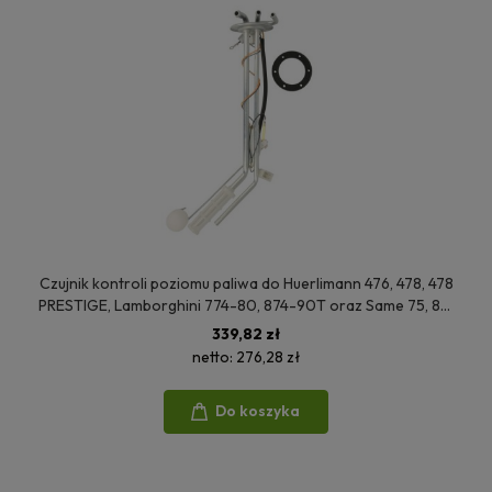
Czujnik kontroli poziomu paliwa do Huerlimann 476, 478, 478
PRESTIGE, Lamborghini 774-80, 874-90T oraz Same 75, 80,
95 2.7059.610.0, 9.54681.50.0, 2.7059.460.0/60
339,82 zł
netto:
276,28 zł
Do koszyka