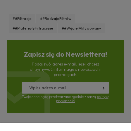
##Filtracja
##RodzajeFiltrów
##MateriałyFiltracyjne
##WęgielAktywowany
Zapisz się do Newslettera!
Podaj swój adres e-mail, jeżeli chcesz
otrzymywać informacje o nowościach i
promocjach.
Twoje dane będą przetwarzane zgodnie z naszą
polityką
prywatności
Pomoc