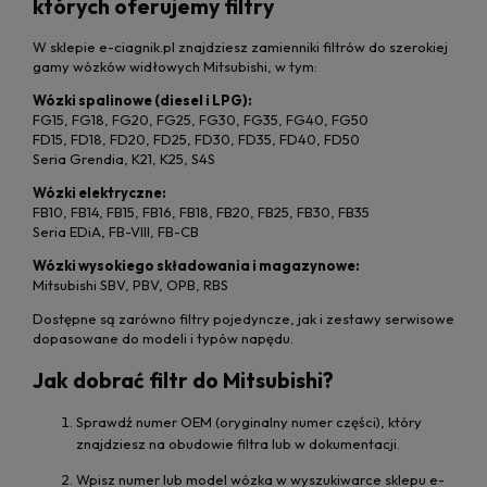
których oferujemy filtry
W sklepie e-ciagnik.pl znajdziesz zamienniki filtrów do szerokiej
gamy wózków widłowych Mitsubishi, w tym:
Wózki spalinowe (diesel i LPG):
FG15, FG18, FG20, FG25, FG30, FG35, FG40, FG50
FD15, FD18, FD20, FD25, FD30, FD35, FD40, FD50
Seria Grendia, K21, K25, S4S
Wózki elektryczne:
FB10, FB14, FB15, FB16, FB18, FB20, FB25, FB30, FB35
Seria EDiA, FB-VIII, FB-CB
Wózki wysokiego składowania i magazynowe:
Mitsubishi SBV, PBV, OPB, RBS
Dostępne są zarówno filtry pojedyncze, jak i zestawy serwisowe
dopasowane do modeli i typów napędu.
Jak dobrać filtr do Mitsubishi?
Sprawdź numer OEM (oryginalny numer części), który
znajdziesz na obudowie filtra lub w dokumentacji.
Wpisz numer lub model wózka w wyszukiwarce sklepu e-