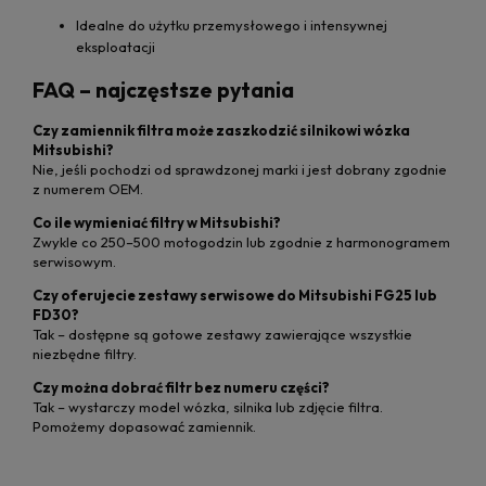
Idealne do użytku przemysłowego i intensywnej
eksploatacji
FAQ – najczęstsze pytania
Czy zamiennik filtra może zaszkodzić silnikowi wózka
Mitsubishi?
Nie, jeśli pochodzi od sprawdzonej marki i jest dobrany zgodnie
z numerem OEM.
Co ile wymieniać filtry w Mitsubishi?
Zwykle co 250–500 motogodzin lub zgodnie z harmonogramem
serwisowym.
Czy oferujecie zestawy serwisowe do Mitsubishi FG25 lub
FD30?
Tak – dostępne są gotowe zestawy zawierające wszystkie
niezbędne filtry.
Czy można dobrać filtr bez numeru części?
Tak – wystarczy model wózka, silnika lub zdjęcie filtra.
Pomożemy dopasować zamiennik.