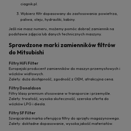
ciagnik.pl.
Wybierz filtr dopasowany do zastosowania: powietrza,
paliwa, oleju, hydrauliki, kabiny.
Jeśli nie masz numeru, możemy pomóc dobrać zamiennik na
podstawie zdjęcia lub danych technicznych maszyny.
Sprawdzone marki zamienników filtrów
do Mitsubishi
Filtry HiFi Filter
Europejski producent zamienników do maszyn przemysłowych i
wózków widłowych.
Zalety: duża dostępność, zgodność z OEM, atrakcyjna cena.
Filtry Donaldson
Filtry klasy premium stosowane w transporcie i przemyśle.
Zalety: trwałość, wysoka skuteczność, szeroka oferta do
wózków LPG i diesla.
Filtry SF Filter
Szwajcarska marka oferująca filtry do sprzętu magazynowego.
Zalety: dokładne dopasowanie, wysoka jakość materiałów.