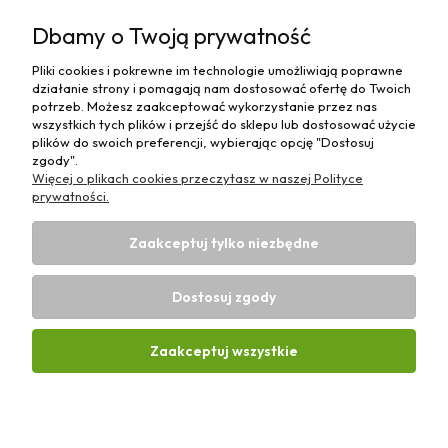
Pomoc
Dbamy o Twoją prywatność
Moje konto
Pliki cookies i pokrewne im technologie umożliwiają poprawne
działanie strony i pomagają nam dostosować ofertę do Twoich
Płatności i dostawa
potrzeb. Możesz zaakceptować wykorzystanie przez nas
wszystkich tych plików i przejść do sklepu lub dostosować użycie
plików do swoich preferencji, wybierając opcję "Dostosuj
Informacje
zgody".
Więcej o plikach cookies przeczytasz w naszej Polityce
O nas
prywatności.
Zaakceptuj tylko niezbędne
Dostosuj zgody
Sklep rolniczy z częściami do maszyn E-ciągnik |
Wierzchosławice 43, 88-140 Gniewkowo | E-mail:
biuro@e-
Zaakceptuj wszystkie
ciagnik.pl
| Tel.:
731 424 460
| NIP: 5562573838 | REGON:
341257433
Pokaż pełną wersję strony