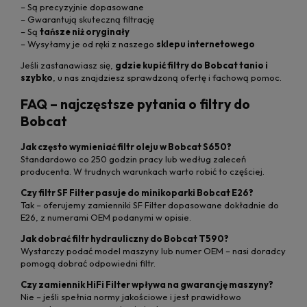
– Są precyzyjnie dopasowane
– Gwarantują skuteczną filtrację
– Są
tańsze niż oryginały
– Wysyłamy je od ręki z naszego
sklepu internetowego
Jeśli zastanawiasz się,
gdzie kupić filtry do Bobcat tanio i
szybko
, u nas znajdziesz sprawdzoną ofertę i fachową pomoc.
FAQ – najczęstsze pytania o filtry do
Bobcat
Jak często wymieniać filtr oleju w Bobcat S650?
Standardowo co 250 godzin pracy lub według zaleceń
producenta. W trudnych warunkach warto robić to częściej.
Czy filtr SF Filter pasuje do minikoparki Bobcat E26?
Tak – oferujemy zamienniki SF Filter dopasowane dokładnie do
E26, z numerami OEM podanymi w opisie.
Jak dobrać filtr hydrauliczny do Bobcat T590?
Wystarczy podać model maszyny lub numer OEM – nasi doradcy
pomogą dobrać odpowiedni filtr.
Czy zamiennik HiFi Filter wpływa na gwarancję maszyny?
Nie – jeśli spełnia normy jakościowe i jest prawidłowo