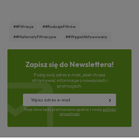
##Filtracja
##RodzajeFiltrów
##MateriałyFiltracyjne
##WęgielAktywowany
Zapisz się do Newslettera!
Podaj swój adres e-mail, jeżeli chcesz
otrzymywać informacje o nowościach i
promocjach.
Twoje dane będą przetwarzane zgodnie z naszą
polityką
prywatności