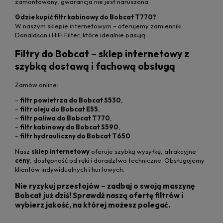
zamontowany, gwarancja nie jest naruszona.
Gdzie kupić filtr kabinowy do Bobcat T770?
W naszym sklepie internetowym – oferujemy zamienniki
Donaldson i HiFi Filter, które idealnie pasują.
Filtry do Bobcat – sklep internetowy z
szybką dostawą i fachową obsługą
Zamów online:
–
filtr powietrza do Bobcat S530
,
–
filtr oleju do Bobcat E55
,
–
filtr paliwa do Bobcat T770
,
–
filtr kabinowy do Bobcat S590
,
–
filtr hydrauliczny do Bobcat T650
.
Nasz
sklep internetowy
oferuje szybką wysyłkę, atrakcyjne
ceny
, dostępność od ręki i doradztwo techniczne. Obsługujemy
klientów indywidualnych i hurtowych.
Nie ryzykuj przestojów – zadbaj o swoją maszynę
Bobcat już dziś! Sprawdź naszą ofertę filtrów i
wybierz jakość, na której możesz polegać.