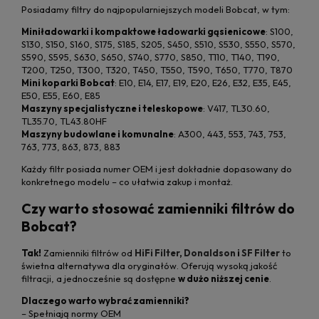
Posiadamy filtry do najpopularniejszych modeli Bobcat, w tym:
Miniładowarki i kompaktowe ładowarki gąsienicowe
: S100,
S130, S150, S160, S175, S185, S205, S450, S510, S530, S550, S570,
S590, S595, S630, S650, S740, S770, S850, T110, T140, T190,
T200, T250, T300, T320, T450, T550, T590, T650, T770, T870
Mini koparki Bobcat
: E10, E14, E17, E19, E20, E26, E32, E35, E45,
E50, E55, E60, E85
Maszyny specjalistyczne i teleskopowe
: V417, TL30.60,
TL35.70, TL43.80HF
Maszyny budowlane i komunalne
: A300, 443, 553, 743, 753,
763, 773, 863, 873, 883
Każdy filtr posiada numer OEM i jest dokładnie dopasowany do
konkretnego modelu – co ułatwia zakup i montaż.
Czy warto stosować zamienniki filtrów do
Bobcat?
Tak!
Zamienniki filtrów od
HiFi Filter
,
Donaldson
i
SF Filter
to
świetna alternatywa dla oryginałów. Oferują wysoką jakość
filtracji, a jednocześnie są dostępne
w dużo niższej cenie
.
Dlaczego warto wybrać zamienniki?
– Spełniają normy OEM