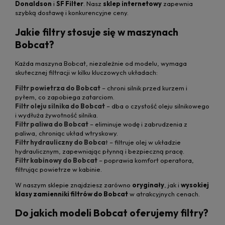
Donaldson
i
SF Filter
. Nasz
sklep internetowy
zapewnia
szybką dostawę i konkurencyjne ceny.
Jakie filtry stosuje się w maszynach
Bobcat?
Każda maszyna Bobcat, niezależnie od modelu, wymaga
skutecznej filtracji w kilku kluczowych układach:
Filtr powietrza do Bobcat
– chroni silnik przed kurzem i
pyłem, co zapobiega zatarciom.
Filtr oleju silnika do Bobcat
– dba o czystość oleju silnikowego
i wydłuża żywotność silnika.
Filtr paliwa do Bobcat
– eliminuje wodę i zabrudzenia z
paliwa, chroniąc układ wtryskowy.
Filtr hydrauliczny do Bobca
t
– filtruje olej w układzie
hydraulicznym, zapewniając płynną i bezpieczną pracę.
Filtr kabinowy do Bobcat
– poprawia komfort operatora,
filtrując powietrze w kabinie.
W naszym sklepie znajdziesz zarówno
oryginały
, jak i
wysokiej
klasy zamienniki filtrów do Bobcat
w atrakcyjnych cenach.
Do jakich modeli Bobcat oferujemy filtry?