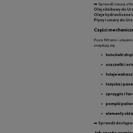
➡️ Sprawdź naszą ofer
Olej silnikowy do U
Oleje hydrauliczne
Płyny i smary do Ur
Części mechanicz
Poza filtrami i oleja
znajdują się:
końcówki drąż
uszczelki i ori
tuleje wahacz
łożyska i pan
sprzęgło i tar
pompki paliw
elementy ukł
➡️
Sprawdź dostępne 
Jak często wymien