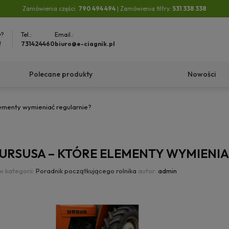
Zamówienia części:
790 494 494
| Zamówienia filtry:
531 338 338
y?
Tel.:
Email.:
!
731424460
biuro@e-ciagnik.pl
Polecane produkty
Nowości
lementy wymieniać regularnie?
 URSUSA – KTÓRE ELEMENTY WYMIENI
w kategorii:
Poradnik początkującego rolnika
autor:
admin