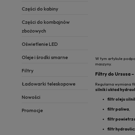
Części do kabiny
Części do kombajnów
zbożowych
Oświetlenie LED
Oleje i środki smarne
W tym artykule podpo
maszyny.
Filtry
Filtry do Ursusa
Ładowarki teleskopowe
Regularna wymiana fi
silnik i układ hydr
Nowości
filtr oleju sil
filtr paliwa
,
Promocje
filtr powietrz
filtr hydrauli