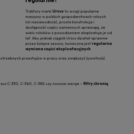
Traktory marki
Ursus
to wciąż popularne
maszyny w polskich gospodarstwach rolnych.
Ich niezawodność, prosta konstrukcja i
dostępność części zamiennych sprawiają, że
wielu rolników z powodzeniem eksploatuje je od
lat. Aby jednak ciągnik Ursus działał sprawnie
przez kolejne sezony, konieczna jest
regularna
wymiana części eksploatacyjnych
.
potrzebnych przestojów w pracy oraz zwiększyć żywotność
rsus C-330, C-360, C-385 czy nowsze wersje –
filtry chronią