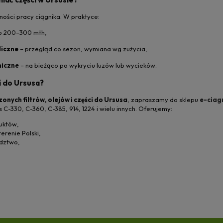
ności pracy ciągnika. W praktyce:
o 200–300 mth,
liczne
– przegląd co sezon, wymiana wg zużycia,
niczne
– na bieżąco po wykryciu luzów lub wycieków.
i do Ursusa?
nych filtrów, olejów i części do Ursusa
, zapraszamy do sklepu
e-ciagn
s C-330, C-360, C-385, 914, 1224 i wielu innych. Oferujemy:
uktów,
erenie Polski,
adztwo,