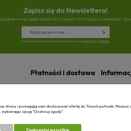
Zapisz się do Newslettera!
ój adres e-mail, jeżeli chcesz otrzymywać informacje o nowościach i pr
Twoje dane będą przetwarzane zgodnie z naszą
polityką prywatności
Płatności i dostawa
Informac
Czas i koszty dostawy
Polityka prywa
anie strony i pomagają nam dostosować ofertę do Twoich potrzeb. Możesz 
, wybierając opcję "Dostosuj zgody".
y
Zaakceptuj wszystkie