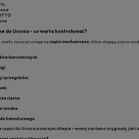
tę:
rsusa
 UTTO
susa
ne do Ursusa – co warto kontrolować?
mi, warto zwracać uwagę na
części mechaniczne
, które ulegają zużyciu p
ków kierowniczych
,
ngi
,
y i przegubów
,
ewki
,
cze cierne
,
a i wodne
,
adu hamulcowego
.
części do Ursusa w naszym sklepie – mamy zarówno oryginały, jak i 
iać części w Ursusie?