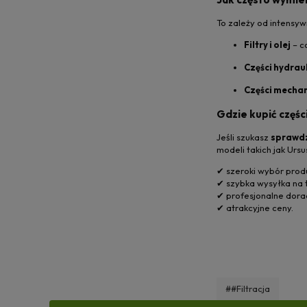
To zależy od intensyw
Filtry i olej
– c
Części hydrau
Części mecha
Gdzie kupić częśc
Jeśli szukasz
sprawdzo
modeli takich jak Ursu
✔ szeroki wybór prod
✔ szybka wysyłka na t
✔ profesjonalne dor
✔ atrakcyjne ceny.
##Filtracja