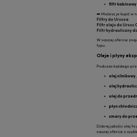
filtr kabinowy
➡️ Możesz je kupić w 
Filtry do Ursusa
Filtr oleju do Ursus
Filtr hydrauliczny d
W naszej ofercie znajd
typu.
Oleje i płyny eks
Podczas każdego prze
olej silnikowy
,
olej hydrauli
olej do przed
płyn chłodnic
smary do prz
Dobrej jakości olej t
naszej ofercie z szy