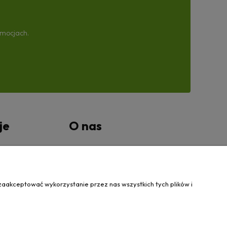
omocjach.
je
O nas
tności
Kontakt Wanovis
O nas
zaakceptować wykorzystanie przez nas wszystkich tych plików i