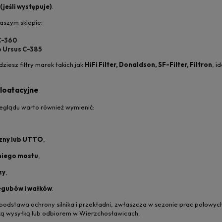
 (jeśli występuje)
.
naszym sklepie:
 C-360
o Ursus C-385
ziesz filtry marek takich jak
HiFi Filter, Donaldson, SF-Filter, Filtron
, i
ploatacyjne
glądu warto również wymienić:
czny lub UTTO
,
niego mostu
,
zy
,
egubów i wałków
.
o podstawa ochrony silnika i przekładni, zwłaszcza w sezonie prac polowy
bką wysyłką lub odbiorem w Wierzchosławicach.