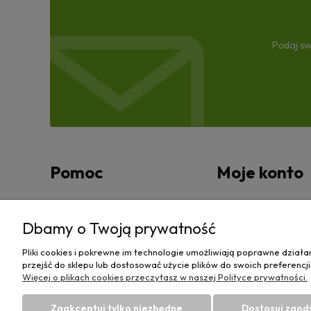
Podaj sw
Pomoc
Moje konto
Zwroty i reklamacje
Twoje zamówienia
Dbamy o Twoją prywatność
Regulamin
Ustawienia konta
Pliki cookies i pokrewne im technologie umożliwiają poprawne dział
przejść do sklepu lub dostosować użycie plików do swoich preferencji
Przechowalnia
Więcej o plikach cookies przeczytasz w naszej Polityce prywatności.
Zaakceptuj tylko niezbędne
Dostosuj zgod