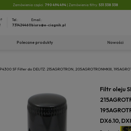
Zamówienia części:
790 494 494
| Zamówienia filtry:
531 338 338
y?
Tel.:
Email.:
!
731424460
biuro@e-ciagnik.pl
Polecane produkty
Nowości
ju SP4300 SF Filter do DEUTZ: 215AGROTRON, 205AGROTRONMKIII, 195AGR
Filtr oleju
215AGROTR
195AGROTR
DX6.10, DX