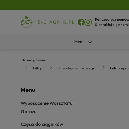
Potrzebujesz pomoc
Skontaktuj się z nami
Menu
Strona główna
Filtry
Filtry oleju silnikowego
Filtr ole
Menu
Wyposażenie Warsztatu i
Garażu
Części do ciągników