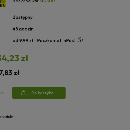
Kod produktu:
SP4300
dostępny
48 godzin
od 9,99 zł
- Paczkomat InPost
34,23 zł
7,83 zł
Do koszyka
szt.
 produkt