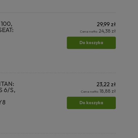
 100,
29,99 zł
SEAT:
24,38 zł
Cena netto:
Do koszyka
TITAN:
23,22 zł
S 6/S,
18,88 zł
Cena netto:
Y8
Do koszyka