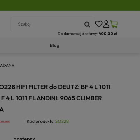
Do darmowej dostawy:
400,00 zł
Blog
ALPADANA
 SO228 HIFI FILTER do DEUTZ: BF 4 L 1011
1, F 4 L 1011 F LANDINI: 9065 CLIMBER
A
Kod produktu:
SO228
dostępny