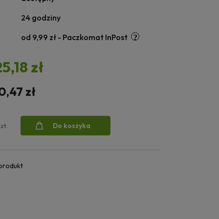
24 godziny
od 9,99 zł
- Paczkomat InPost
25,18 zł
0,47 zł
Do koszyka
szt.
 produkt