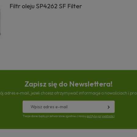
Filtr oleju SP4262 SF Filter
Zapisz się do Newslettera!
ój adres e-mail, jeżeli chcesz otrzymywać informacje o nowościach i pr
Twoje dane będą przetwarzane zgodnie z naszą
polityką prywatności