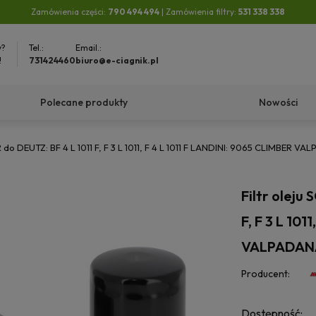
Zamówienia części:
790 494 494
| Zamówienia filtry:
531 338 338
y?
Tel.:
Email.:
!
731424460
biuro@e-ciagnik.pl
Polecane produkty
Nowości
ER do DEUTZ: BF 4 L 1011 F, F 3 L 1011, F 4 L 1011 F LANDINI: 9065 CLIMBER V
Filtr oleju
F, F 3 L 101
VALPADAN
Producent:
Dostępność: