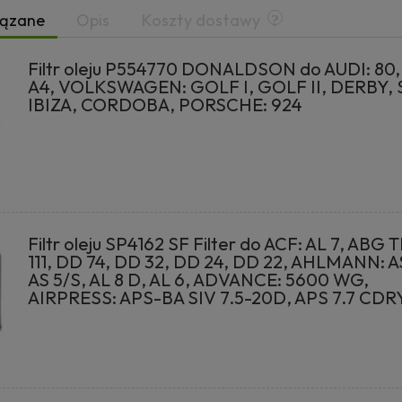
iązane
Opis
Koszty dostawy
Filtr oleju P554770 DONALDSON do AUDI: 80,
A4, VOLKSWAGEN: GOLF I, GOLF II, DERBY, 
IBIZA, CORDOBA, PORSCHE: 924
Filtr oleju SP4162 SF Filter do ACF: AL 7, ABG 
111, DD 74, DD 32, DD 24, DD 22, AHLMANN: A
AS 5/S, AL 8 D, AL 6, ADVANCE: 5600 WG,
AIRPRESS: APS-BA SIV 7.5-20D, APS 7.7 CDR