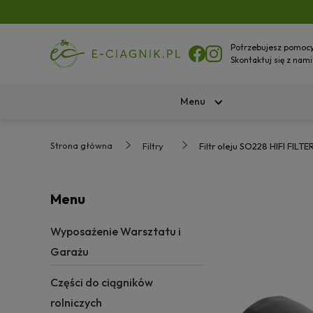
Potrzebujesz pomoc
Skontaktuj się z nami
Menu
Strona główna
Filtry
Filtr oleju SO228 HIFI FILT
Menu
Wyposażenie Warsztatu i
Garażu
Części do ciągników
rolniczych