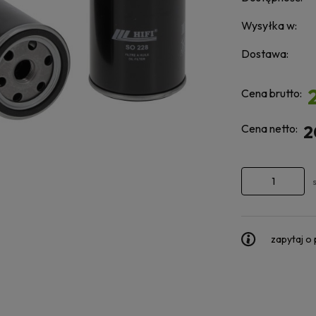
Wysyłka w:
Dostawa:
Cena brutto:
Cena netto:
2
zapytaj o