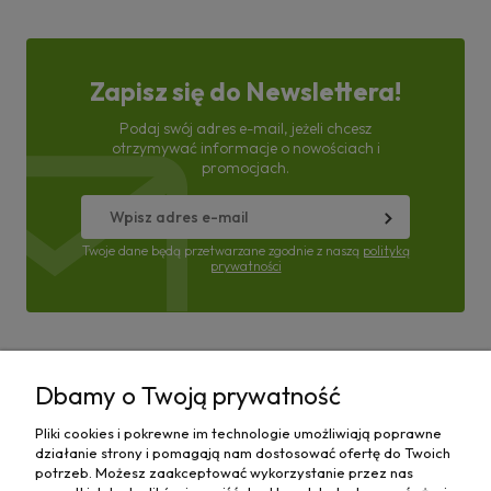
Zapisz się do Newslettera!
Podaj swój adres e-mail, jeżeli chcesz
otrzymywać informacje o nowościach i
promocjach.
Twoje dane będą przetwarzane zgodnie z naszą
polityką
prywatności
Pomoc
Dbamy o Twoją prywatność
Moje konto
Pliki cookies i pokrewne im technologie umożliwiają poprawne
działanie strony i pomagają nam dostosować ofertę do Twoich
Płatności i dostawa
potrzeb. Możesz zaakceptować wykorzystanie przez nas