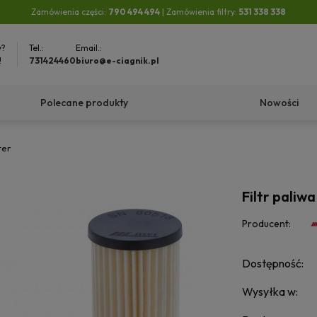
Zamówienia części:
790 494 494
| Zamówienia filtry:
531 338 338
y?
Tel.:
Email.:
!
731424460
biuro@e-ciagnik.pl
Polecane produkty
Nowości
ter
Filtr paliwa
Producent:
Dostępność:
Wysyłka w: