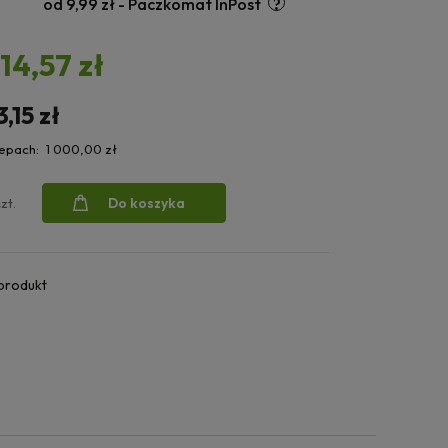
od 9,99 zł
- Paczkomat InPost
114,57 zł
3,15 zł
lepach:
1 000,00 zł
Do koszyka
szt.
 produkt