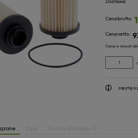
Dostawa:
Cena brutto:
Cena netto:
9
Cena w innych sk
zapytaj o
iązane
Opis
Koszty dostawy