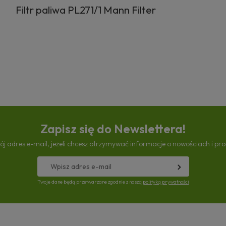
Filtr paliwa PL271/1 Mann Filter
Zapisz się do Newslettera!
ój adres e-mail, jeżeli chcesz otrzymywać informacje o nowościach i pr
Twoje dane będą przetwarzane zgodnie z naszą
polityką prywatności