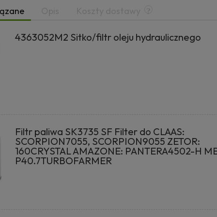
iązane
Opis
Koszty dostawy
4363052M2 Sitko/filtr oleju hydraulicznego
Filtr paliwa SK3735 SF Filter do CLAAS:
SCORPION7055, SCORPION9055 ZETOR:
160CRYSTAL AMAZONE: PANTERA4502-H M
P40.7TURBOFARMER