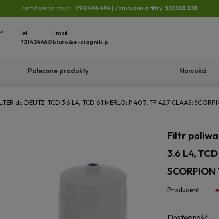
Zamówienia części:
790 494 494
| Zamówienia filtry:
531 338 338
y?
Tel.:
Email.:
!
731424460
biuro@e-ciagnik.pl
Polecane produkty
Nowości
FILTER do DEUTZ: TCD 3.6 L4, TCD 6.1 MERLO: P 40.7, TF 42.7 CLAAS: SCORP
Filtr pali
3.6 L4, TCD
SCORPION 7
Producent:
Dostępność: