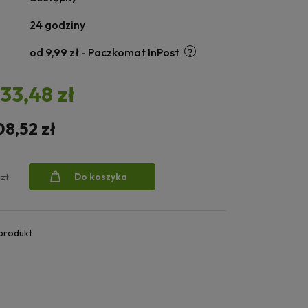
24 godziny
od 9,99 zł
- Paczkomat InPost
133,48 zł
08,52 zł
Do koszyka
szt.
 produkt