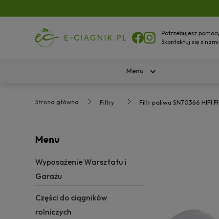
Potrzebujesz pomoc
Skontaktuj się z nami
Menu
Strona główna
Filtry
Filtr paliwa SN70366 HIFI 
Menu
Wyposażenie Warsztatu i
Garażu
Części do ciągników
rolniczych