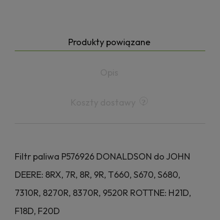
Produkty powiązane
Opis
Koszty dostawy
Filtr paliwa P576926 DONALDSON do JOHN
DEERE: 8RX, 7R, 8R, 9R, T660, S670, S680,
7310R, 8270R, 8370R, 9520R ROTTNE: H21D,
F18D, F20D