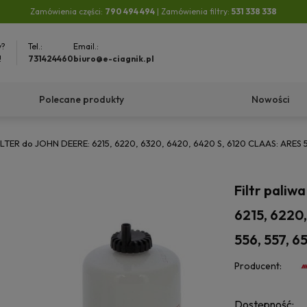
Zamówienia części:
790 494 494
| Zamówienia filtry:
531 338 338
y?
Tel.:
Email.:
!
731424460
biuro@e-ciagnik.pl
Polecane produkty
Nowości
 FILTER do JOHN DEERE: 6215, 6220, 6320, 6420, 6420 S, 6120 CLAAS: ARE
Filtr pali
6215, 6220
556, 557, 
Producent:
Dostępność: