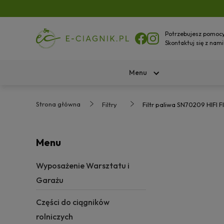
Potrzebujesz pomoc
Skontaktuj się z nami
Menu
Strona główna
Filtry
Filtr paliwa SN70209 HIFI
Menu
Wyposażenie Warsztatu i
Garażu
Części do ciągników
rolniczych