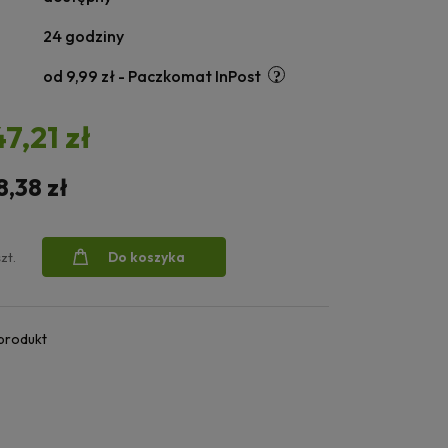
24 godziny
od 9,99 zł
- Paczkomat InPost
47,21 zł
8,38 zł
Do koszyka
szt.
 produkt