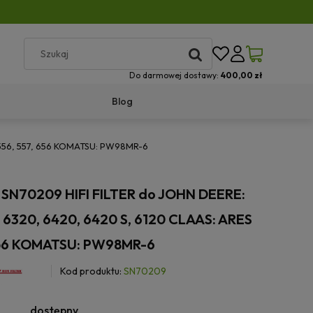
Do darmowej dostawy:
400,00 zł
Blog
S 556, 557, 656 KOMATSU: PW98MR-6
wa SN70209 HIFI FILTER do JOHN DEERE:
, 6320, 6420, 6420 S, 6120 CLAAS: ARES
656 KOMATSU: PW98MR-6
Kod produktu:
SN70209
dostępny