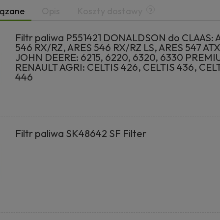
iązane
Opis
Koszty dostawy
Filtr paliwa P551421 DONALDSON do CLAAS: 
546 RX/RZ, ARES 546 RX/RZ LS, ARES 547 AT
JOHN DEERE: 6215, 6220, 6320, 6330 PREM
RENAULT AGRI: CELTIS 426, CELTIS 436, CEL
446
Filtr paliwa SK48642 SF Filter