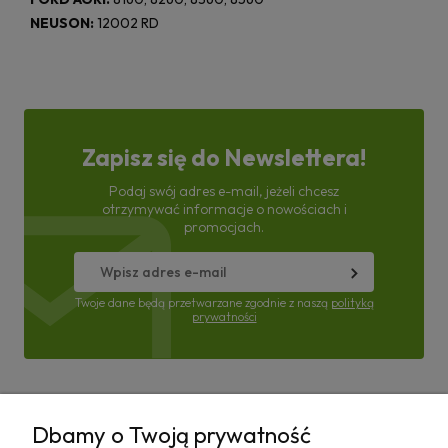
NEUSON:
12002 RD
Zapisz się do Newslettera!
Podaj swój adres e-mail, jeżeli chcesz
otrzymywać informacje o nowościach i
promocjach.
Twoje dane będą przetwarzane zgodnie z naszą
polityką
prywatności
Pomoc
Dbamy o Twoją prywatność