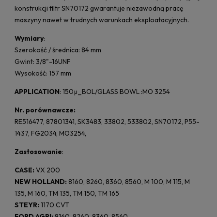
konstrukcji filtr SN70172 gwarantuje niezawodną pracę
maszyny nawet w trudnych warunkach eksploatacyjnych.
Wymiary
:
Szerokość / średnica: 84 mm
Gwint: 3/8"-16UNF
Wysokość: 157 mm
APPLICATION
: 150µ_BOL/GLASS BOWL :MO 3254
Nr. porównawcze:
RE516477, 87801341, SK3483, 33802, 533802, SN70172, P55-
1437, FG2034, MO3254,
Zastosowanie
:
CASE:
VX 200
NEW HOLLAND:
8160, 8260, 8360, 8560, M 100, M 115, M
135, M 160, TM 135, TM 150, TM 165
STEYR:
1170 CVT
FORD AGRI:
8160, 8260, 8360, 8560