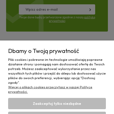
Twoje dane będą przetwarzane zgodnie z naszą
polityką
prywatności
Pomoc
Dbamy o Twoją prywatność
Moje konto
Pliki cookies i pokrewne im technologie umożliwiają poprawne
działanie strony i pomagają nam dostosować ofertę do Twoich
Płatności i dostawa
potrzeb. Możesz zaakceptować wykorzystanie przez nas
wszystkich tych plików i przejść do sklepu lub dostosować użycie
plików do swoich preferencji, wybierając opcję "Dostosuj
Informacje
zgody".
Więcej o plikach cookies przeczytasz w naszej Polityce
O nas
prywatności.
Zaakceptuj tylko niezbędne