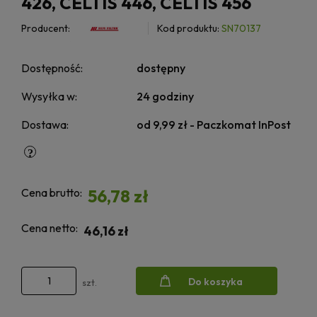
426, CELTIS 446, CELTIS 456
Producent:
Kod produktu:
SN70137
Dostępność:
dostępny
Wysyłka w:
24 godziny
Dostawa:
od 9,99 zł
- Paczkomat InPost
Cena brutto:
56,78 zł
Cena netto:
46,16 zł
Do koszyka
szt.